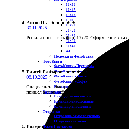
Фото в рамке
10х10
10×15
13×18
15×15
Антон Ш.
:
★
★
★
★
★
15×20
30.11.2025
20×20
20×30
Решили напечатать фото 15х20. Оформление заказа 
30×30
30×40
A4
Полоски из ФотоБудки
ФотоКниги
ФотоКниги «Премиум»
ФотоКниги «Слим»
Елисей Елизаров
:
★
★
★
★
★
ФотоКниги «Лайт»
08.10.2025
ФотоКниги «Софт»
Блокноты
Специалисты быстро обработали мой заказ на печать
Календари
пришёл в срок, всё аккуратно упаковано. Рекоменд
Календари магнитные
Календари настольные
Календари настенные
Открытки
Отправлю самостоятельно
Отправьте за меня
Валерий Лужков
:
★
★
★
★
★
Декор Интерьера