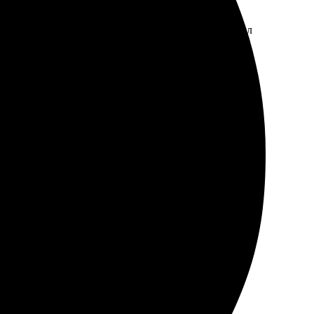
ество – все детали четкие, цвета яркие. Использовал
 высоте.
и удобный процесс – все просто и понятно.
ное, цвета яркие. Обязательно воспользуюсь снова.