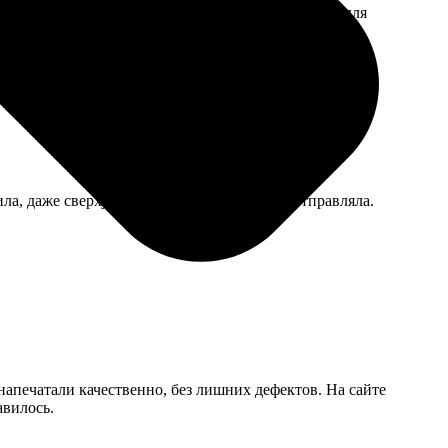
 немного зернисто из-за качества исходника, но для
ла, даже сверху позвонила, когда я файлы отправляла.
 напечатали качественно, без лишних дефектов. На сайте
авилось.