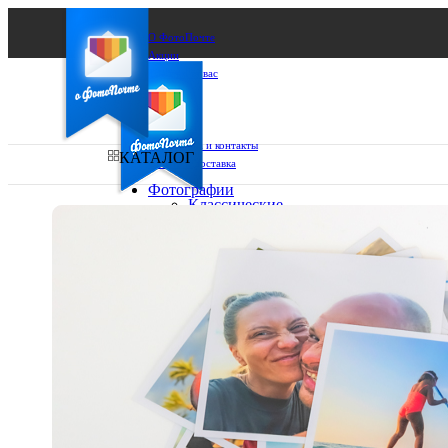
О ФотоПочте
Акции
Сделаем за вас
Бизнесу
FAQ
Франшиза
Поддержка и контакты
КАТАЛОГ
Оплата и доставка
Фотографии
Классические
фото
Ваш город:
10х10
10х15
Ваш регион доставки
13х18
15х15
Выберите из списка:
15х20
20х20
20х30
30х30
30х40
А4
Фото
в