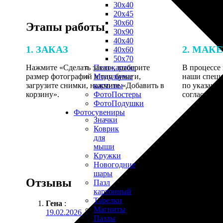
30х40
20х45
30х60
Этапы работы
30х90
40х40
1. ЗАКАЗ
2. МАК
40х60
50х70
Нажмите «Сделать заказ», выберите
В процессе 
Пенокартон
размер фотографий и тип бумаги,
наши специ
Модульные
загрузите снимки, нажмите «Добавить в
по указанно
картины
корзину».
согласовани
ФотоПостеры
ФотоПодушки
Фотоcувениры
Значки
Коврик
для
мыши
Кружки
Новогодние
шары
Отзывы
Пазл
картонный
Тарелки
Гена
:
Магниты
19.02.2026
Пазлы