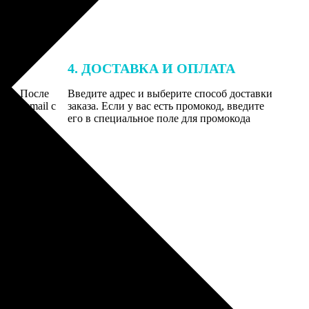
4. ДОСТАВКА И ОПЛАТА
той. После
Введите адрес и выберите способ доставки
 на email с
заказа. Если у вас есть промокод, введите
вим заказ
его в специальное поле для промокода
мером для