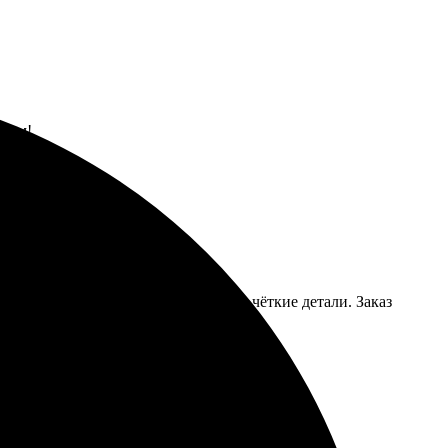
зьям!
печатков порадовало: яркие цвета и чёткие детали. Заказ
но закажу снова.