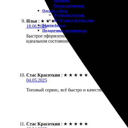
Магниты
Пазлы магнитные
Одежда с Фото
Футболки детские
Футболки для взрослых
Илья
:
★
★
★
★
★
Бьюти-боксы
18.06.2025
Подарочные сертификаты
Быстрое оформление заказа. Удобный сайт, минимал
идеальном состоянии.
Стас Красоткин
:
★
★
★
★
★
04.05.2025
Топовый сервис, всё быстро и качественно. Заказа
Стас Красоткин
:
★
★
★
★
★