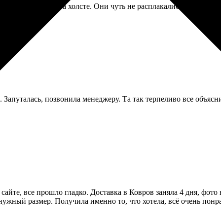
вадебную фото на холсте. Они чуть не расплакались. Получилось
 Запуталась, позвонила менеджеру. Та так терпеливо все объясни
сайте, все прошло гладко. Доставка в Ковров заняла 4 дня, фото
ужный размер. Получила именно то, что хотела, всё очень понр