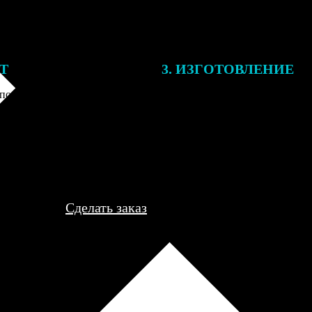
ЕТ
3. ИЗГОТОВЛЕНИЕ
подготовки заказа к печати
Оплатите заказ банковской кар
алисты могут связаться с Вами
оплаты получите подтверждение
му телефону или email для
описанием заказа. Когда отпра
я деталей.
вы получите письмо с трек-но
отслеживания.
Сделать заказ