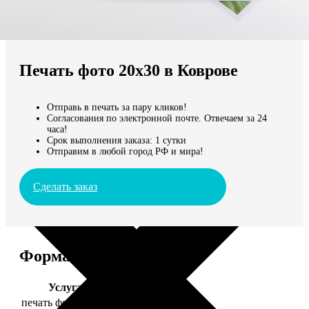
Не нашли Ваш город?
Мы доставляем по всему миру
Печать фото 20х30 в Коврове
Продолжить без города
Отправь в печать за пару кликов!
Согласования по электронной почте. Отвечаем за 24
часа!
Срок выполнения заказа: 1 сутки
Отправим в любой город РФ и мира!
Сделать заказ
Форматы и цены
Услуга
Цена, руб.
печать фото 20х30
129