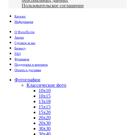
персональных данных
Пользовательское соглашение
Каталог
Информация
О ФотоПочте
Акции
Сделаем за вас
Бизнесу
FAQ
Франшиза
Поддержка и контакты
Оплата и доставка
Фотографии
Классические фото
10х10
10х15
13х18
15х15
15х20
20х20
20х30
30х30
30х40