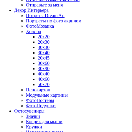
Отправьте за меня
Декор Интерьера
Потреты Dream Art
Портреты по фото акрилом
ФотоМозаика
Холсты
20х20
20х30
30х30
30х40
20х45
30х60
30х90
40х40
40х60
50х70
Пенокартон
Модульные картины
ФотоПостеры
ФотоПодушки
Фотоcувениры
Значки
Коврик для мыши
Кружки