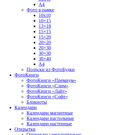
А4
Фото в рамке
10х10
10×15
13×18
15×15
15×20
20×20
20×30
30×30
30×40
A4
Полоски из ФотоБудки
ФотоКниги
ФотоКниги «Премиум»
ФотоКниги «Слим»
ФотоКниги «Лайт»
ФотоКниги «Софт»
Блокноты
Календари
Календари магнитные
Календари настольные
Календари настенные
Открытки
Отправлю самостоятельно