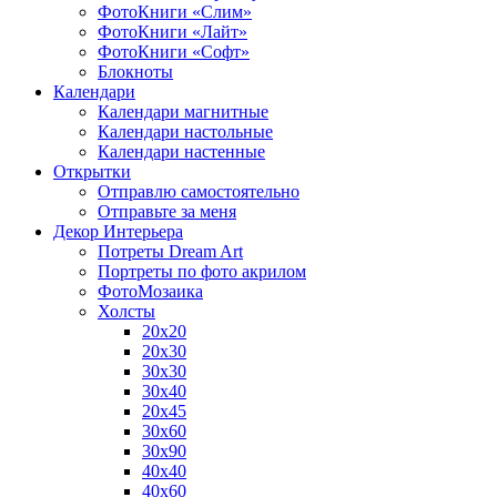
ФотоКниги «Слим»
ФотоКниги «Лайт»
ФотоКниги «Софт»
Блокноты
Календари
Календари магнитные
Календари настольные
Календари настенные
Открытки
Отправлю самостоятельно
Отправьте за меня
Декор Интерьера
Потреты Dream Art
Портреты по фото акрилом
ФотоМозаика
Холсты
20х20
20х30
30х30
30х40
20х45
30х60
30х90
40х40
40х60