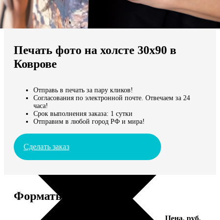
Не нашли Ваш город?
Мы доставляем по всему миру
Печать фото на холсте 30х90 в
Продолжить без города
Коврове
Отправь в печать за пару кликов!
Согласования по электронной почте. Отвечаем за 24
часа!
Срок выполнения заказа: 1 сутки
Отправим в любой город РФ и мира!
Сделать заказ
Форматы и цены
Услуга
Цена, руб.