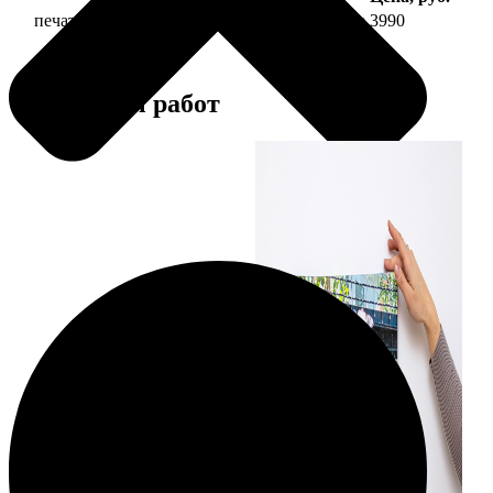
печать фото на холсте 30х90 на подрамнике
3990
Примеры работ