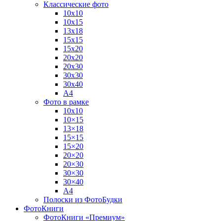
Классические фото
10х10
10х15
13х18
15х15
15х20
20х20
20х30
30х30
30х40
А4
Фото в рамке
10х10
10×15
13×18
15×15
15×20
20×20
20×30
30×30
30×40
A4
Полоски из ФотоБудки
ФотоКниги
ФотоКниги «Премиум»