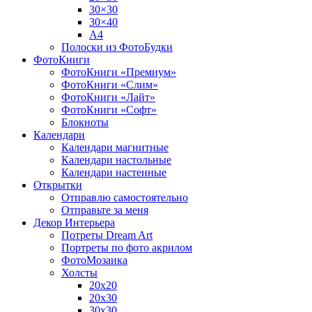
30×30
30×40
A4
Полоски из ФотоБудки
ФотоКниги
ФотоКниги «Премиум»
ФотоКниги «Слим»
ФотоКниги «Лайт»
ФотоКниги «Софт»
Блокноты
Календари
Календари магнитные
Календари настольные
Календари настенные
Открытки
Отправлю самостоятельно
Отправьте за меня
Декор Интерьера
Потреты Dream Art
Портреты по фото акрилом
ФотоМозаика
Холсты
20х20
20х30
30х30