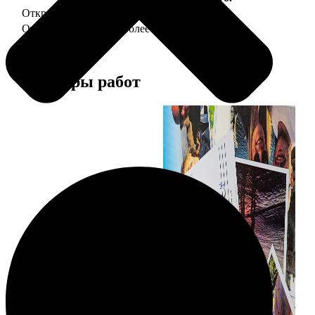
Открытка А5 "отправим за Вас"
150
Открытка А5 6 шт и более
от 890
Примеры работ