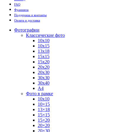
FAQ
Франшиза
Поддержка и контакты
Оплата и доставка
Фотографии
Классические фото
10х10
10х15
13х18
15х15
15х20
20х20
20х30
30х30
30х40
А4
Фото в рамке
10х10
10×15
13×18
15×15
15×20
20×20
20×30