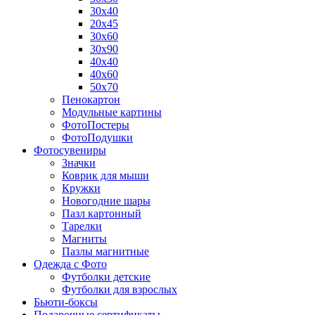
30х40
20х45
30х60
30х90
40х40
40х60
50х70
Пенокартон
Модульные картины
ФотоПостеры
ФотоПодушки
Фотоcувениры
Значки
Коврик для мыши
Кружки
Новогодние шары
Пазл картонный
Тарелки
Магниты
Пазлы магнитные
Одежда с Фото
Футболки детские
Футболки для взрослых
Бьюти-боксы
Подарочные сертификаты