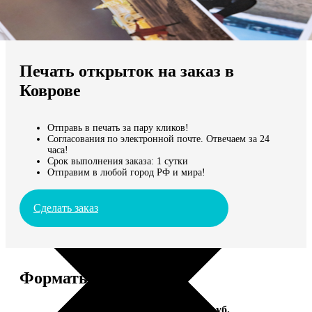
Не нашли Ваш город?
Мы доставляем по всему миру
Печать открыток на заказ в
Продолжить без города
Коврове
Отправь в печать за пару кликов!
Согласования по электронной почте. Отвечаем за 24
часа!
Срок выполнения заказа: 1 сутки
Отправим в любой город РФ и мира!
Сделать заказ
Форматы и цены
Услуга
Цена, руб.