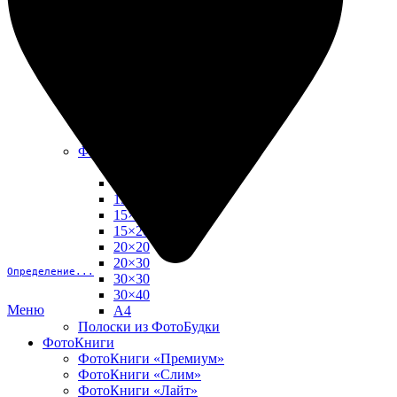
10х15
13х18
15х15
15х20
20х20
20х30
30х30
30х40
А4
Фото в рамке
10х10
10×15
13×18
15×15
15×20
20×20
20×30
Определение...
30×30
30×40
Меню
A4
Полоски из ФотоБудки
ФотоКниги
ФотоКниги «Премиум»
ФотоКниги «Слим»
ФотоКниги «Лайт»