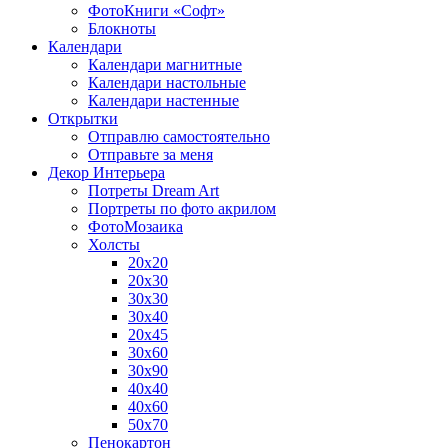
ФотоКниги «Софт»
Блокноты
Календари
Календари магнитные
Календари настольные
Календари настенные
Открытки
Отправлю самостоятельно
Отправьте за меня
Декор Интерьера
Потреты Dream Art
Портреты по фото акрилом
ФотоМозаика
Холсты
20х20
20х30
30х30
30х40
20х45
30х60
30х90
40х40
40х60
50х70
Пенокартон