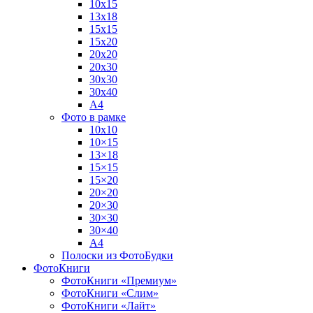
10х15
13х18
15х15
15х20
20х20
20х30
30х30
30х40
А4
Фото в рамке
10х10
10×15
13×18
15×15
15×20
20×20
20×30
30×30
30×40
A4
Полоски из ФотоБудки
ФотоКниги
ФотоКниги «Премиум»
ФотоКниги «Слим»
ФотоКниги «Лайт»