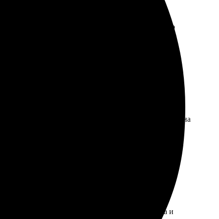
ять заказ через сайт, весь процесс понятен. Быстро
дую!
льно. Приятно удивило качество материалов. Команда на
 удобно. Получила готовое произведение искусства и