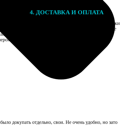
4. ДОСТАВКА И ОПЛАТА
той. После
Введите адрес и выберите способ доставки
 на email с
заказа. Если у вас есть промокод, введите
вим заказ
его в специальное поле для промокода.
мером для
ыло докупать отдельно, свои. Не очень удобно, но зато