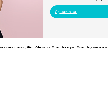
Сделать заказ
 или пенокартоне, ФотоМозаику, ФотоПостеры, ФотоПодушки или 