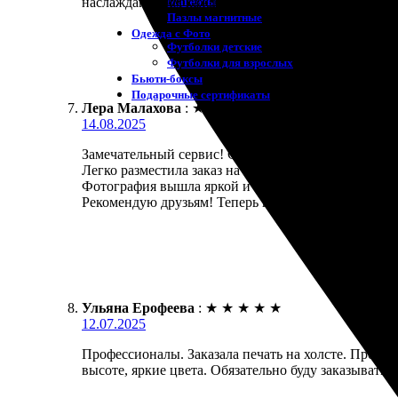
Магниты
наслаждаюсь им каждый день. Теперь планирую офо
Пазлы магнитные
Одежда с Фото
Футболки детские
Футболки для взрослых
Бьюти-боксы
Подарочные сертификаты
Лера Малахова
:
★
★
★
★
★
14.08.2025
Замечательный сервис! Сделала интерьерную печать
Легко разместила заказ на сайте. Меня приятно уди
Фотография вышла яркой и четкой. Упаковка надёж
Рекомендую друзьям! Теперь планирую новые зака
Ульяна Ерофеева
:
★
★
★
★
★
12.07.2025
Профессионалы. Заказала печать на холсте. Процес
высоте, яркие цвета. Обязательно буду заказывать е