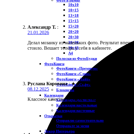
Фото в рамке
10х10
10×15
13×18
15×15
15×20
Александр Т.
:
20×20
21.01.2026
20×30
30×30
Делал мозаику из маленьких фото. Результат впеч
30×40
стоило. Вешает теперь у себя в кабинете.
A4
Полоски из ФотоБудки
ФотоКниги
ФотоКниги «Премиум»
ФотоКниги «Слим»
ФотоКниги «Лайт»
Руслана Коровина
:
★
★
★
★
★
ФотоКниги «Софт»
08.12.2025
Блокноты
Календари
Классное качество и скорость выполнения. Заказала
Календари магнитные
Календари настольные
Календари настенные
Открытки
Отправлю самостоятельно
Отправьте за меня
Декор Интерьера