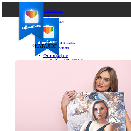
О ФотоПочте
Акции
Сделаем за вас
Бизнесу
FAQ
Франшиза
Поддержка и контакты
КАТАЛОГ
Оплата и доставка
Фотографии
Классические
фото
Ваш город:
10х10
10х15
Ваш регион доставки
13х18
15х15
Выберите из списка:
15х20
20х20
20х30
30х30
30х40
А4
Фото
в