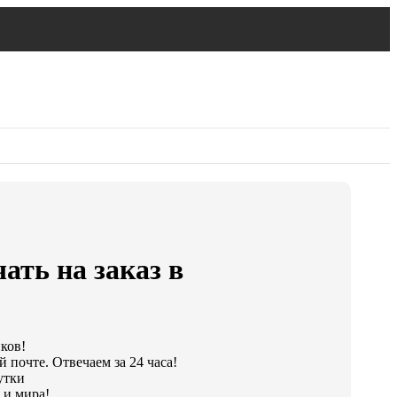
ать на заказ в
иков!
 почте. Отвечаем за 24 часа!
утки
 и мира!