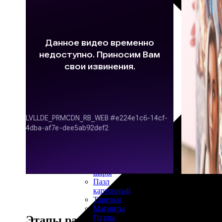
30х40
20х45
30х60
30х90
40х40
40х60
50х70
Пенокартон
Модульные
картины
ФотоПостеры
ФотоПодушки
Фотоcувениры
Значки
Коврик
для
мыши
Кружки
Новогодние
шары
Пазл
картонный
Тарелки
Магниты
Пазлы
Этапы работы