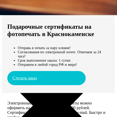
Не нашли Ваш город?
Мы доставляем по всему миру
Подарочные сертификаты на
Продолжить без города
фотопечать в Краснокаменске
Отправь в печать за пару кликов!
Согласования по электронной почте. Отвечаем за 24
часа!
Срок выполнения заказа: 1 сутки
Отправим в любой город РФ и мира!
Сделать заказ
Электронные подарочные сертификаты можно
оформить на сумму от 1 000 до 25 000 рублей.
Сертификат вы сможете отправить по e-mail. Быстро и