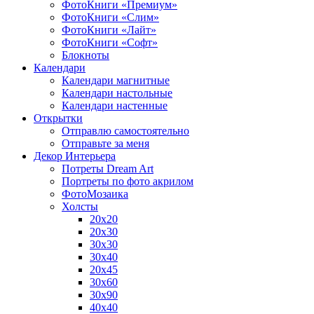
ФотоКниги «Премиум»
ФотоКниги «Слим»
ФотоКниги «Лайт»
ФотоКниги «Софт»
Блокноты
Календари
Календари магнитные
Календари настольные
Календари настенные
Открытки
Отправлю самостоятельно
Отправьте за меня
Декор Интерьера
Потреты Dream Art
Портреты по фото акрилом
ФотоМозаика
Холсты
20х20
20х30
30х30
30х40
20х45
30х60
30х90
40х40