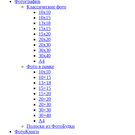
Фотографии
Классические фото
10х10
10х15
13х18
15х15
15х20
20х20
20х30
30х30
30х40
А4
Фото в рамке
10х10
10×15
13×18
15×15
15×20
20×20
20×30
30×30
30×40
A4
Полоски из ФотоБудки
ФотоКниги