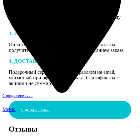
2. МАКЕТ
В процессе подготовки заказа к печати наши
специалисты могут связаться с Вами по указанному
телефону или email для согласования деталей.
3. ИЗГОТОВЛЕНИЕ
Оплатите заказ банковской картой. После оплаты
получите подтверждение на email с описанием заказа.
4. ДОСТАВКА И ОПЛАТА
Подарочный сертификат мы отправляем на email,
указанный при оформлении заказа. Сертификаты с
акциями не суммируются.
Определение...
Меню
Сделать заказ
Отзывы