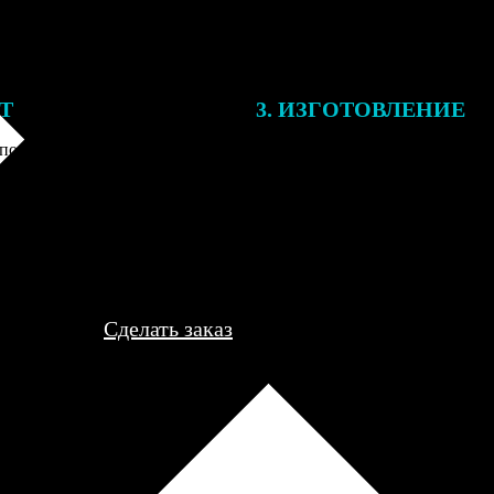
ЕТ
3. ИЗГОТОВЛЕНИЕ
подготовки заказа к печати
Оплатите заказ банковской кар
алисты могут связаться с Вами
оплаты получите подтверждение
му телефону или email для
описанием заказа. Когда отпра
я деталей.
вы получите письмо с трек-но
отслеживания.
Сделать заказ