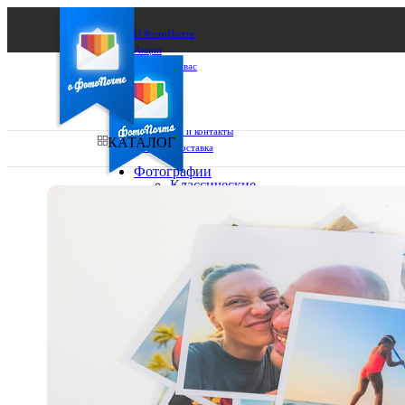
О ФотоПочте
Акции
Сделаем за вас
Бизнесу
FAQ
Франшиза
Поддержка и контакты
КАТАЛОГ
Оплата и доставка
Фотографии
Классические
фото
Ваш город:
10х10
10х15
Ваш регион доставки
13х18
15х15
Выберите из списка:
15х20
20х20
20х30
30х30
30х40
А4
Фото
в