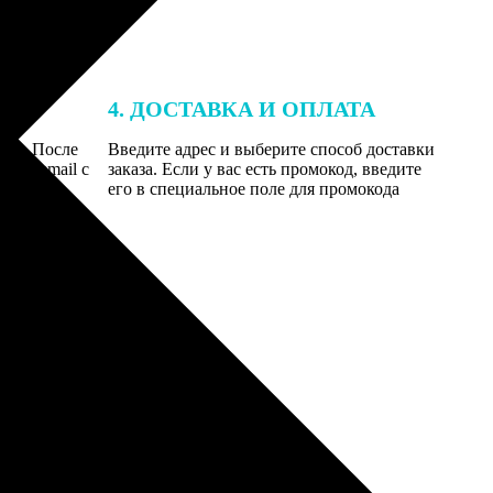
4. ДОСТАВКА И ОПЛАТА
той. После
Введите адрес и выберите способ доставки
 на email с
заказа. Если у вас есть промокод, введите
вим заказ
его в специальное поле для промокода
мером для