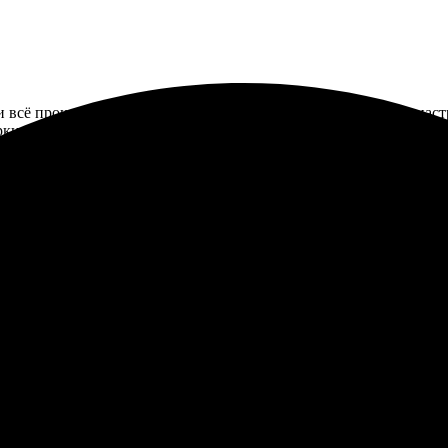
 и всё прошло легко. Сайт удобный, быстро выбрала нужные наст
яркие и насыщенные. Упаковано так, что ничего не повредилось.
нравился простой интерфейс, все понятно и быстро. Оперативно о
е. Приятно удивило, что доставили раньше, чем обещали. Резул