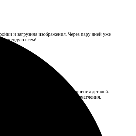
ройки и загрузила изображения. Через пару дней уже
 Рекомендую всем!
бработали заказ и связались для уточнения деталей.
ьтат оставил только положительные впечатления.