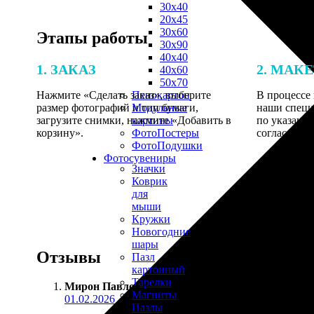
30х40
20х45
30х60
Этапы работы
30х90
40х40
1. ЗАКАЗ
2. МАК
40х60
50х70
Нажмите «Сделать заказ», выберите
В процессе 
Пенокартон
размер фотографий и тип бумаги,
наши специ
Модульные
загрузите снимки, нажмите «Добавить в
по указанно
картины
корзину».
согласовани
ФотоПостеры
ФотоПодушки
Фотоcувениры
Значки
Коврик
для
мыши
Кружки
Новогодние
шары
Отзывы
Пазл
картонный
Тарелки
Мирон Павлов
:
Магниты
01.02.2026
Пазлы