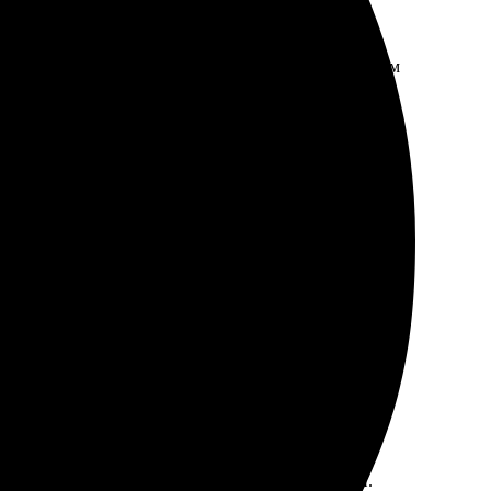
ередача порадовала. Доставка была даже раньше, чем
рсонал внимательный и дружелюбный, помогли
ачеством. Буду обращаться снова!
тали. Получила готовые работы в короткие сроки.