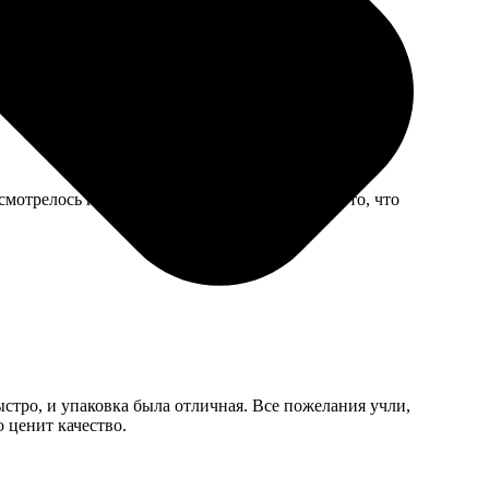
ует ожиданиям.
смотрелось как ансамбль. Получилось именно то, что
ыстро, и упаковка была отличная. Все пожелания учли,
 ценит качество.