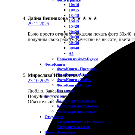
Фото в рамке
10х10
10×15
13×18
Дайна Вешнякова
:
★
★
★
★
★
15×15
29.11.2025
15×20
20×20
Было просто отлично. Заказала печать фото 30х40,
20×30
получила свою работу. Качество на высоте, цвета 
30×30
30×40
A4
Полоски из ФотоБудки
ФотоКниги
ФотоКниги «Премиум»
ФотоКниги «Слим»
Мирослава Измайлова
:
★
★
★
★
★
ФотоКниги «Лайт»
23.10.2025
ФотоКниги «Софт»
Блокноты
Люблю. Заказала печать фото 30х40 через сайт. По
Календари
Получила фото качественным и ярким, как на экран
Календари магнитные
Обязательно закажу еще!
Календари настольные
Календари настенные
Открытки
Отправлю самостоятельно
Отправьте за меня
Декор Интерьера