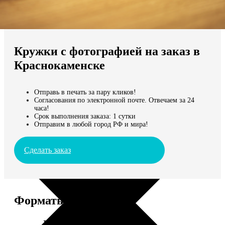
Не нашли Ваш город?
Мы доставляем по всему миру
Кружки с фотографией на заказ в
Продолжить без города
Краснокаменске
Отправь в печать за пару кликов!
Согласования по электронной почте. Отвечаем за 24
часа!
Срок выполнения заказа: 1 сутки
Отправим в любой город РФ и мира!
Сделать заказ
Форматы и цены
Услуга
Цена, руб.