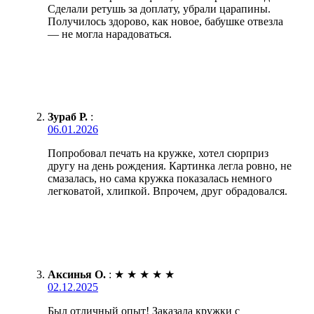
Сделали ретушь за доплату, убрали царапины.
Получилось здорово, как новое, бабушке отвезла
— не могла нарадоваться.
Зураб Р.
:
06.01.2026
Попробовал печать на кружке, хотел сюрприз
другу на день рождения. Картинка легла ровно, не
смазалась, но сама кружка показалась немного
легковатой, хлипкой. Впрочем, друг обрадовался.
Аксинья О.
:
★
★
★
★
★
02.12.2025
Был отличный опыт! Заказала кружки с