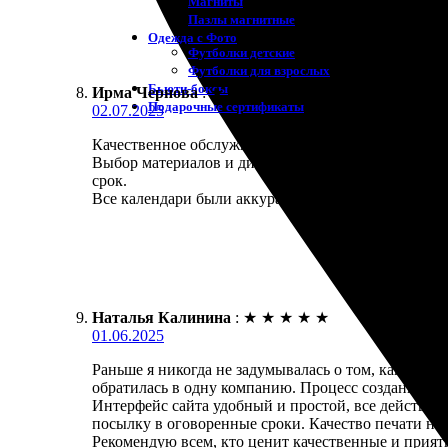
Магниты
Пазлы магнитные
Одежда с Фото
Футболки детские
Футболки для взрослых
Бьюти-боксы
Ирма Чернова
:
★
★
★
★
★
Подарочные сертификаты
02.07.2025
Качественное обслуживание и отличная продукция! 
Выбор материалов и дизайна радует разнообразием
срок.
Все календари были аккуратно упакованы, приятно 
Наталья Калинина
:
★
★
★
★
★
01.06.2025
Раньше я никогда не задумывалась о том, как при
обратилась в одну компанию. Процесс создания ок
Интерфейс сайта удобный и простой, все действия
посылку в оговоренные сроки. Качество печати на 
Рекомендую всем, кто ценит качественные и прият