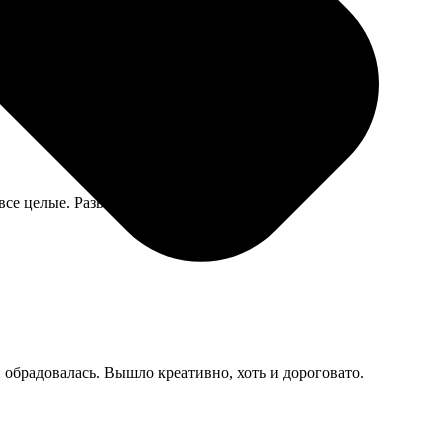
се целые. Развесил, смотрится уютно.
и обрадовалась. Вышло креативно, хоть и дороговато.