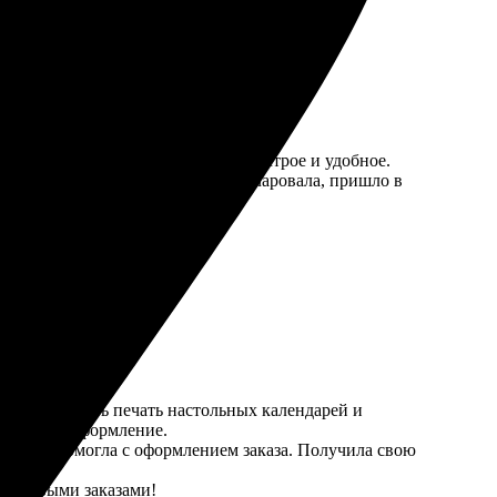
се понятно, оформление заказа быстрое и удобное.
ые и стильные! Доставка не разочаровала, пришло в
довать знакомым!
а попробовать печать настольных календарей и
а стиль и оформление.
росы и помогла с оформлением заказа. Получила свою
за новыми заказами!