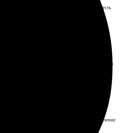
ревзошёл ожидания, качество отличное! Круто, что есть
сс прост: выбрал шаблон, загрузил картинки и оформил
гружал свои снимки, выбирал макет, ждал уведомление
ту и отличный результат!