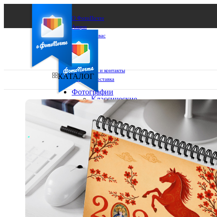
О ФотоПочте
Акции
Сделаем за вас
Бизнесу
FAQ
Франшиза
Поддержка и контакты
КАТАЛОГ
Оплата и доставка
Фотографии
Классические
фото
Ваш город:
10х10
10х15
Ваш регион доставки
13х18
15х15
Выберите из списка:
15х20
20х20
20х30
30х30
30х40
А4
Фото
в