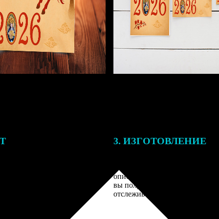
ЕТ
3. ИЗГОТОВЛЕНИЕ
подготовки заказа к печати
Оплатите заказ банковской кар
алисты могут связаться с Вами
оплаты получите подтверждение
му телефону или email для
описанием заказа. Когда отпра
я деталей.
вы получите письмо с трек-но
отслеживания.