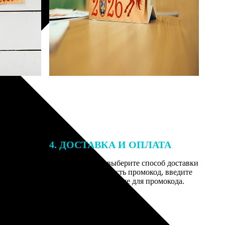
4. ДОСТАВКА И ОПЛАТА
той. После
Введите адрес и выберите способ доставки
 на email с
заказа. Если у вас есть промокод, введите
вим заказ
его в специальное поле для промокода.
мером для