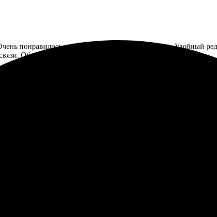
Очень понравилось, качество отличное, яркие цвета. Удобный ред
связи. Обязательно воспользуюсь услугами снова.
лайн-редактор, легко добавила фото и подтянула макет. Отличн
пробовать, не пожалеете!