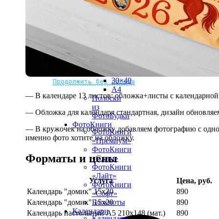
рамке
10х10
10×15
13×18
15×15
15×20
20×20
20×30
Не нашли Ваш город?
Мы доставляем по всему миру
30×30
30×40
Продолжить без города
A4
— В календаре 13 листов: обложка+листы с календарной 
Полоски
из
— Обложка для календаря стандартная, дизайн обновляе
ФотоБудки
ФотоКниги
— В кружочек на обложку добавляем фотографию с одной
ФотоКниги
именно фото хотите на обложку.
«Премиум»
ФотоКниги
Форматы и цены
«Слим»
ФотоКниги
«Лайт»
Услуга
Цена, руб.
ФотоКниги
Календарь "домик" 15х20
890
«Софт»
Календарь "домик" 15х20
890
Блокноты
Календари
Календарь настольный А5 210х148 (мат.)
890
Календари