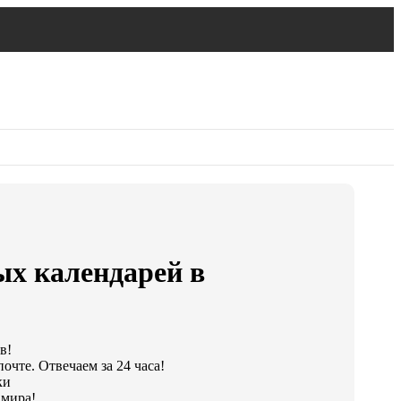
ых календарей в
в!
очте. Отвечаем за 24 часа!
ки
 мира!