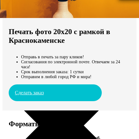
Не нашли Ваш город?
Мы доставляем по всему миру
Печать фото 20х20 с рамкой в
Продолжить без города
Краснокаменске
Отправь в печать за пару кликов!
Согласования по электронной почте. Отвечаем за 24
часа!
Срок выполнения заказа: 1 сутки
Отправим в любой город РФ и мира!
Сделать заказ
Форматы и цены
Услуга
Цена, руб.