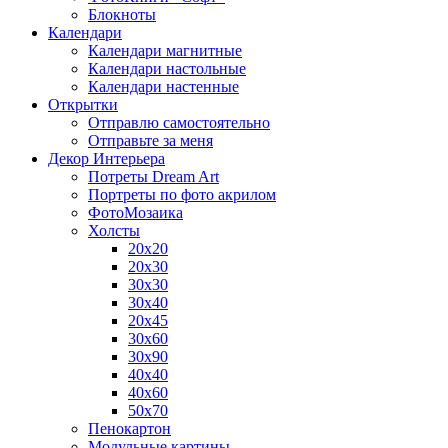
Блокноты
Календари
Календари магнитные
Календари настольные
Календари настенные
Открытки
Отправлю самостоятельно
Отправьте за меня
Декор Интерьера
Потреты Dream Art
Портреты по фото акрилом
ФотоМозаика
Холсты
20х20
20х30
30х30
30х40
20х45
30х60
30х90
40х40
40х60
50х70
Пенокартон
Модульные картины