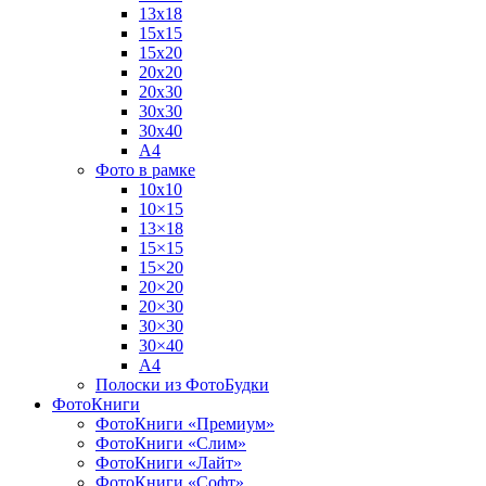
13х18
15х15
15х20
20х20
20х30
30х30
30х40
А4
Фото в рамке
10х10
10×15
13×18
15×15
15×20
20×20
20×30
30×30
30×40
A4
Полоски из ФотоБудки
ФотоКниги
ФотоКниги «Премиум»
ФотоКниги «Слим»
ФотоКниги «Лайт»
ФотоКниги «Софт»