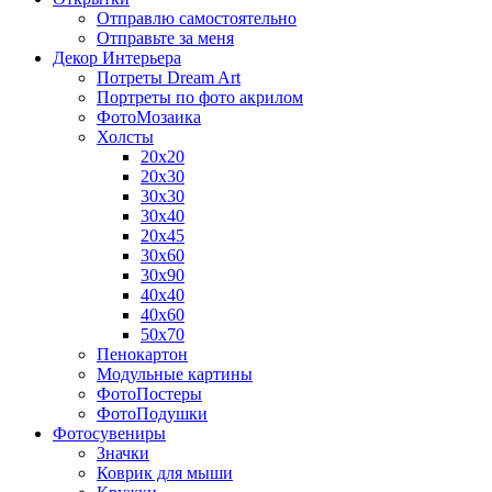
Отправлю самостоятельно
Отправьте за меня
Декор Интерьера
Потреты Dream Art
Портреты по фото акрилом
ФотоМозаика
Холсты
20х20
20х30
30х30
30х40
20х45
30х60
30х90
40х40
40х60
50х70
Пенокартон
Модульные картины
ФотоПостеры
ФотоПодушки
Фотоcувениры
Значки
Коврик для мыши