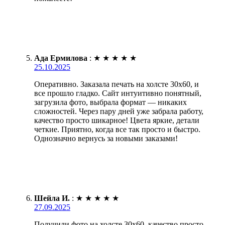
Ада Ермилова
:
★
★
★
★
★
25.10.2025
Оперативно. Заказала печать на холсте 30х60, и
все прошло гладко. Сайт интуитивно понятный,
загрузила фото, выбрала формат — никаких
сложностей. Через пару дней уже забрала работу,
качество просто шикарное! Цвета яркие, детали
четкие. Приятно, когда все так просто и быстро.
Однозначно вернусь за новыми заказами!
Шейла И.
:
★
★
★
★
★
27.09.2025
Получили фото на холсте 30х60, качество просто