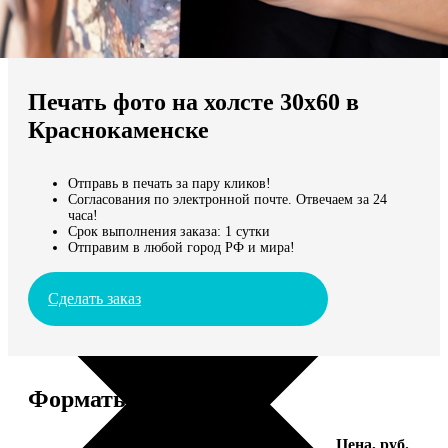
Не нашли Ваш город?
Мы доставляем по всему миру
Печать фото на холсте 30х60 в
Продолжить без города
Краснокаменске
Отправь в печать за пару кликов!
Согласования по электронной почте. Отвечаем за 24
часа!
Срок выполнения заказа: 1 сутки
Отправим в любой город РФ и мира!
Сделать заказ
Форматы и цены
Услуга
Цена, руб.