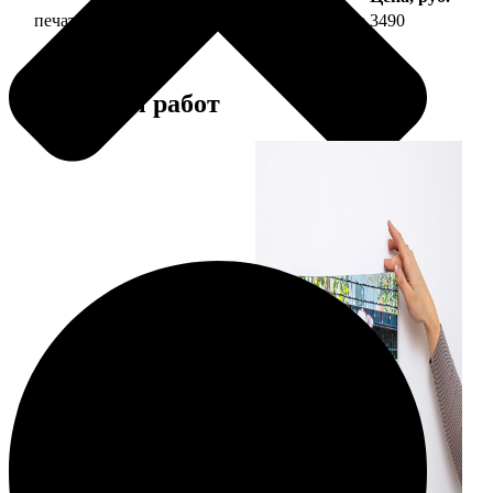
печать фото на холсте 30х60 на подрамнике
3490
Примеры работ