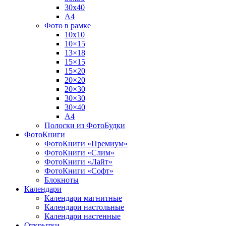
30х40
А4
Фото в рамке
10х10
10×15
13×18
15×15
15×20
20×20
20×30
30×30
30×40
A4
Полоски из ФотоБудки
ФотоКниги
ФотоКниги «Премиум»
ФотоКниги «Слим»
ФотоКниги «Лайт»
ФотоКниги «Софт»
Блокноты
Календари
Календари магнитные
Календари настольные
Календари настенные
Открытки