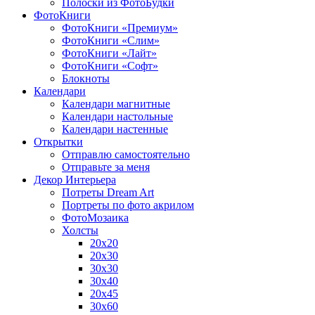
Полоски из ФотоБудки
ФотоКниги
ФотоКниги «Премиум»
ФотоКниги «Слим»
ФотоКниги «Лайт»
ФотоКниги «Софт»
Блокноты
Календари
Календари магнитные
Календари настольные
Календари настенные
Открытки
Отправлю самостоятельно
Отправьте за меня
Декор Интерьера
Потреты Dream Art
Портреты по фото акрилом
ФотоМозаика
Холсты
20х20
20х30
30х30
30х40
20х45
30х60