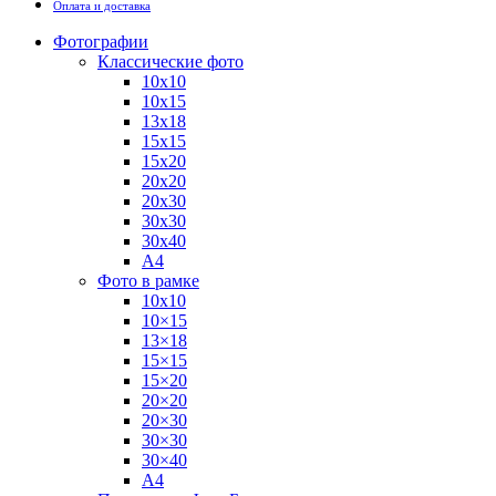
Оплата и доставка
Фотографии
Классические фото
10х10
10х15
13х18
15х15
15х20
20х20
20х30
30х30
30х40
А4
Фото в рамке
10х10
10×15
13×18
15×15
15×20
20×20
20×30
30×30
30×40
A4