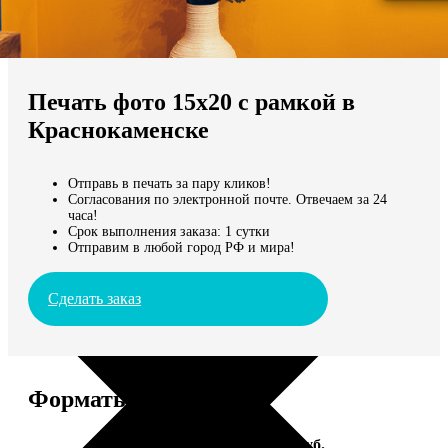
Не нашли Ваш город?
Мы доставляем по всему миру
Печать фото 15х20 с рамкой в
Продолжить без города
Краснокаменске
Отправь в печать за пару кликов!
Согласования по электронной почте. Отвечаем за 24
часа!
Срок выполнения заказа: 1 сутки
Отправим в любой город РФ и мира!
Сделать заказ
Форматы и цены
Услуга
Цена, руб.