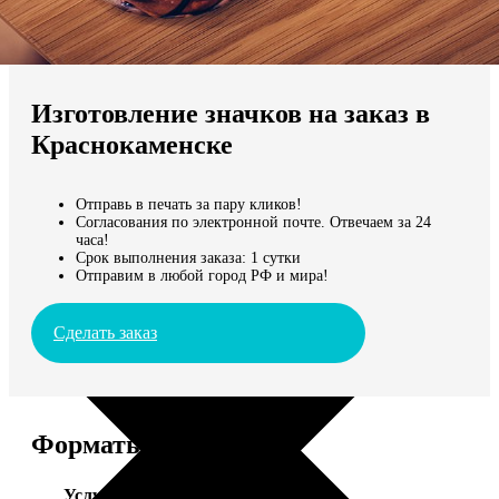
Не нашли Ваш город?
Мы доставляем по всему миру
Изготовление значков на заказ в
Продолжить без города
Краснокаменске
Отправь в печать за пару кликов!
Согласования по электронной почте. Отвечаем за 24
часа!
Срок выполнения заказа: 1 сутки
Отправим в любой город РФ и мира!
Сделать заказ
Форматы и цены
Услуга
Цена, руб.