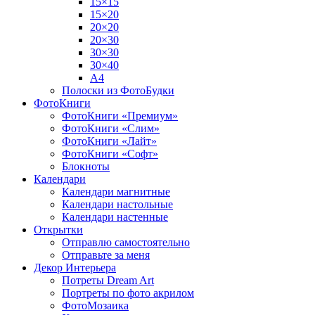
15×15
15×20
20×20
20×30
30×30
30×40
A4
Полоски из ФотоБудки
ФотоКниги
ФотоКниги «Премиум»
ФотоКниги «Слим»
ФотоКниги «Лайт»
ФотоКниги «Софт»
Блокноты
Календари
Календари магнитные
Календари настольные
Календари настенные
Открытки
Отправлю самостоятельно
Отправьте за меня
Декор Интерьера
Потреты Dream Art
Портреты по фото акрилом
ФотоМозаика