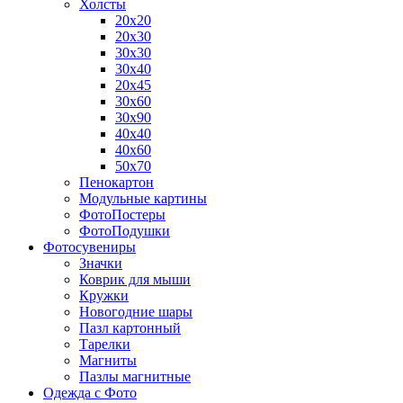
Холсты
20х20
20х30
30х30
30х40
20х45
30х60
30х90
40х40
40х60
50х70
Пенокартон
Модульные картины
ФотоПостеры
ФотоПодушки
Фотоcувениры
Значки
Коврик для мыши
Кружки
Новогодние шары
Пазл картонный
Тарелки
Магниты
Пазлы магнитные
Одежда с Фото