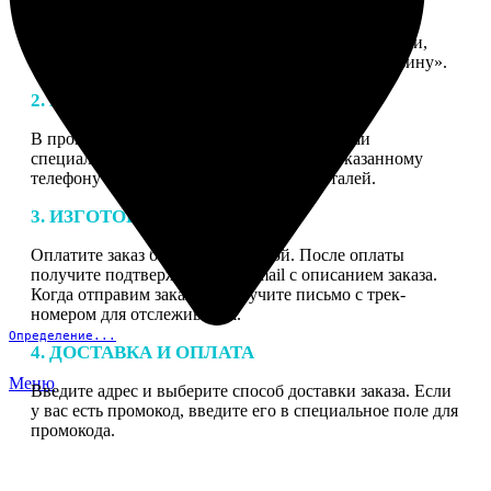
1. ЗАКАЗ
Нажмите «Сделать заказ», выберите тип продукции,
загрузите фотографии, нажмите «Добавить в корзину».
2. МАКЕТ
В процессе подготовки заказа к печати наши
специалисты могут связаться с Вами по указанному
телефону или email для согласования деталей.
3. ИЗГОТОВЛЕНИЕ
Оплатите заказ банковской картой. После оплаты
получите подтверждение на email с описанием заказа.
Когда отправим заказ вы получите письмо с трек-
номером для отслеживания.
Определение...
4. ДОСТАВКА И ОПЛАТА
Меню
Введите адрес и выберите способ доставки заказа. Если
у вас есть промокод, введите его в специальное поле для
промокода.