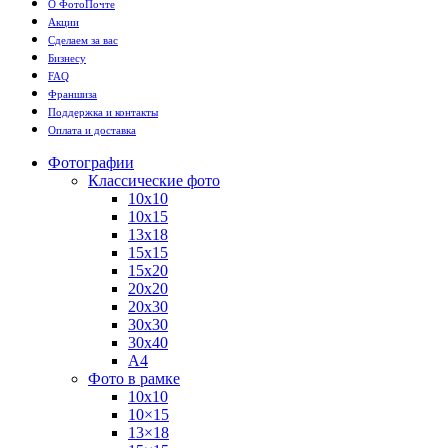
О ФотоПочте
Акции
Сделаем за вас
Бизнесу
FAQ
Франшиза
Поддержка и контакты
Оплата и доставка
Фотографии
Классические фото
10х10
10х15
13х18
15х15
15х20
20х20
20х30
30х30
30х40
А4
Фото в рамке
10х10
10×15
13×18