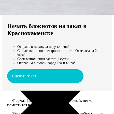
Не нашли Ваш город?
Мы доставляем по всему миру
Печать блокнотов на заказ в
Продолжить без города
Краснокаменске
Отправь в печать за пару кликов!
Согласования по электронной почте. Отвечаем за 24
часа!
Срок выполнения заказа: 1 сутки
Отправим в любой город РФ и мира!
Сделать заказ
— Формат 15*20. Компактный и удобный, легко
поместится в сумку или рюкзак.
— Внутри 100 страниц в клетку или в линейку (на ваш