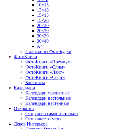
10×15
13×18
15×15
15×20
20×20
20×30
30×30
30×40
A4
Полоски из ФотоБудки
ФотоКниги
ФотоКниги «Премиум»
ФотоКниги «Слим»
ФотоКниги «Лайт»
ФотоКниги «Софт»
Блокноты
Календари
Календари магнитные
Календари настольные
Календари настенные
Открытки
Отправлю самостоятельно
Отправьте за меня
Декор Интерьера