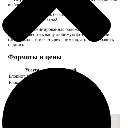
выбор), скрепленных сбоку скобой.
— Приятная на ощупь белая сатиновая бумага
плотностью 150-170 г/м2.
— Плотная ламинированная обложка. На обложке
можно разместить вашу любимую фотографию или
сделать коллаж из четырех снимков, а также добавить
надпись.
Форматы и цены
Услуга
Цена, руб.
Блокнот 15х20 клетка
990
Блокнот 15х20 линейка
990
Примеры работ