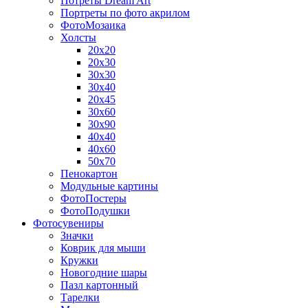
Потреты Dream Art
Портреты по фото акрилом
ФотоМозаика
Холсты
20х20
20х30
30х30
30х40
20х45
30х60
30х90
40х40
40х60
50х70
Пенокартон
Модульные картины
ФотоПостеры
ФотоПодушки
Фотоcувениры
Значки
Коврик для мыши
Кружки
Новогодние шары
Пазл картонный
Тарелки