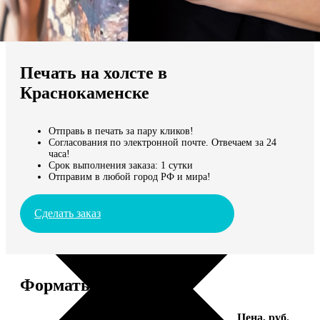
Не нашли Ваш город?
Мы доставляем по всему миру
Печать на холсте в
Продолжить без города
Краснокаменске
Отправь в печать за пару кликов!
Согласования по электронной почте. Отвечаем за 24
часа!
Срок выполнения заказа: 1 сутки
Отправим в любой город РФ и мира!
Сделать заказ
Форматы и цены
Услуга
Цена, руб.