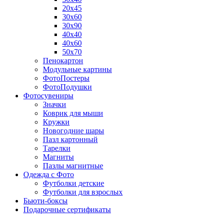
20х45
30х60
30х90
40х40
40х60
50х70
Пенокартон
Модульные картины
ФотоПостеры
ФотоПодушки
Фотоcувениры
Значки
Коврик для мыши
Кружки
Новогодние шары
Пазл картонный
Тарелки
Магниты
Пазлы магнитные
Одежда с Фото
Футболки детские
Футболки для взрослых
Бьюти-боксы
Подарочные сертификаты