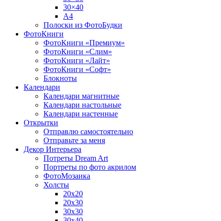
30×40
A4
Полоски из ФотоБудки
ФотоКниги
ФотоКниги «Премиум»
ФотоКниги «Слим»
ФотоКниги «Лайт»
ФотоКниги «Софт»
Блокноты
Календари
Календари магнитные
Календари настольные
Календари настенные
Открытки
Отправлю самостоятельно
Отправьте за меня
Декор Интерьера
Потреты Dream Art
Портреты по фото акрилом
ФотоМозаика
Холсты
20х20
20х30
30х30
30х40