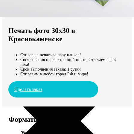
Не нашли Ваш город?
Мы доставляем по всему миру
Печать фото 30х30 в
Продолжить без города
Краснокаменске
Отправь в печать за пару кликов!
Согласования по электронной почте. Отвечаем за 24
часа!
Срок выполнения заказа: 1 сутки
Отправим в любой город РФ и мира!
Сделать заказ
Форматы и цены
Услуга
Цена, руб.