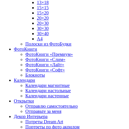
13×18
15×15
15×20
20×20
20×30
30×30
30×40
A4
Полоски из ФотоБудки
ФотоКниги
ФотоКниги «Премиум»
ФотоКниги «Слим»
ФотоКниги «Лайт»
ФотоКниги «Софт»
Блокноты
Календари
Календари магнитные
Календари настольные
Календари настенные
Открытки
Отправлю самостоятельно
Отправьте за меня
Декор Интерьера
Потреты Dream Art
Портреты по фото акрилом