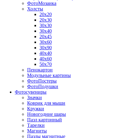
ФотоМозаика
Холсты
20х20
20х30
30х30
30х40
20х45
30х60
30х90
40х40
40х60
50х70
Пенокартон
Модульные картины
ФотоПостеры
ФотоПодушки
Фотоcувениры
Значки
Коврик для мыши
Кружки
Новогодние шары
Пазл картонный
Тарелки
Магниты
Пазлы магнитные