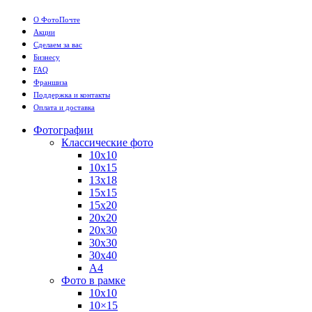
О ФотоПочте
Акции
Сделаем за вас
Бизнесу
FAQ
Франшиза
Поддержка и контакты
Оплата и доставка
Фотографии
Классические фото
10х10
10х15
13х18
15х15
15х20
20х20
20х30
30х30
30х40
А4
Фото в рамке
10х10
10×15