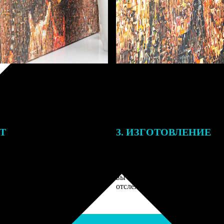
ЕТ
3. ИЗГОТОВЛЕНИЕ
подготовки заказа к печати
Оплатите заказ банковской кар
алисты могут связаться с Вами
оплаты получите подтверждение
му телефону или email для
описанием заказа. Когда отпра
я деталей.
вы получите письмо с трек-но
отслеживания.