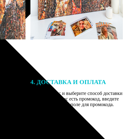
4. ДОСТАВКА И ОПЛАТА
той. После
Введите адрес и выберите способ доставки
 на email с
заказа. Если у вас есть промокод, введите
вим заказ
его в специальное поле для промокода.
мером для