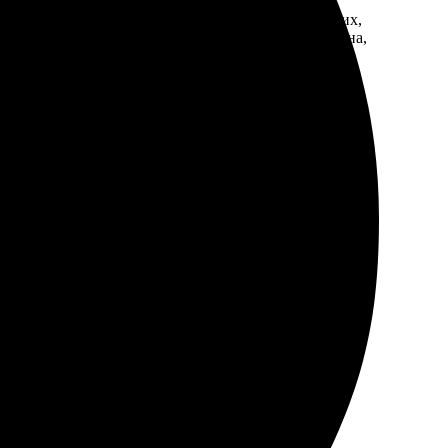
несколько шагов: выбрала фотографии, загрузила их,
те, цвета яркие, а исполнение аккуратное. Довольна,
быстро и просто!
ботали. Результат превзошел ожидания!