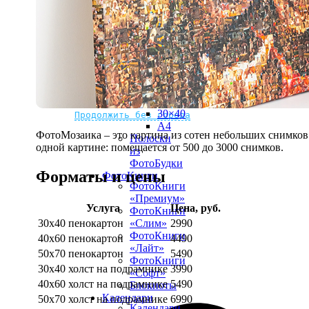
рамке
10х10
10×15
13×18
15×15
15×20
20×20
20×30
Не нашли Ваш город?
Мы доставляем по всему миру
30×30
30×40
Продолжить без города
A4
ФотоМозаика – это картина из сотен небольших снимков.
Полоски
одной картине: помещается от 500 до 3000 снимков.
из
ФотоБудки
Форматы и цены
ФотоКниги
ФотоКниги
«Премиум»
Услуга
Цена, руб.
ФотоКниги
30х40 пенокартон
2990
«Слим»
ФотоКниги
40х60 пенокартон
4490
«Лайт»
50х70 пенокартон
5490
ФотоКниги
30х40 холст на подрамнике
3990
«Софт»
40х60 холст на подрамнике
5490
Блокноты
Календари
50х70 холст на подрамнике
6990
Календари