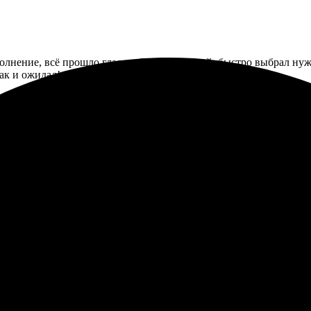
ыполнение, всё прошло гладко. Сайт понятный, быстро выбрал ну
ак и ожидал!
азала мозаику, процесс был простым и интуитивно понятным. Кач