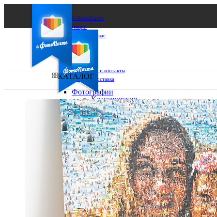
О ФотоПочте
Акции
Сделаем за вас
Бизнесу
FAQ
Франшиза
Поддержка и контакты
КАТАЛОГ
Оплата и доставка
Фотографии
Классические
фото
Ваш город:
10х10
10х15
Ваш регион доставки
13х18
15х15
Выберите из списка:
15х20
20х20
20х30
30х30
30х40
А4
Фото
в