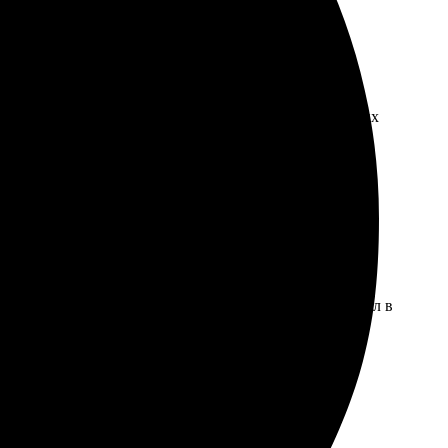
л фото, выбрал шаблон и добавил текст. Все сделано
екомендую всем, кто хочет порадовать друзей и близких
о, добавил текст и оплатил. Пришли вовремя, друг был в