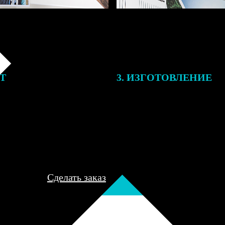
ЕТ
3. ИЗГОТОВЛЕНИЕ
подготовки заказа к печати
Оплатите заказ банковской кар
алисты могут связаться с Вами
оплаты получите подтверждение
му телефону или email для
описанием заказа. Когда отпра
я деталей.
вы получите письмо с трек-но
отслеживания.
Сделать заказ