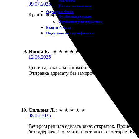
Магниты
09.07.2025
Пазлы магнитные
Одежда с Фото
Крайне доволена сервисом. Простота оформления за
Футболки детские
Футболки для взрослых
Бьюти-боксы
Подарочные сертификаты
Янина Б.
:
★
★
★
★
★
12.06.2025
Девочка, заказала открытки 10.10.2023, доставили 
Отправка адресату без заморочек. Рекомендую, отл
Сильвия Л.
:
★
★
★
★
★
08.05.2025
Вечером решила сделать заказ открыток. Процесс о
без задержек. Получатели остались в восторге! Кач