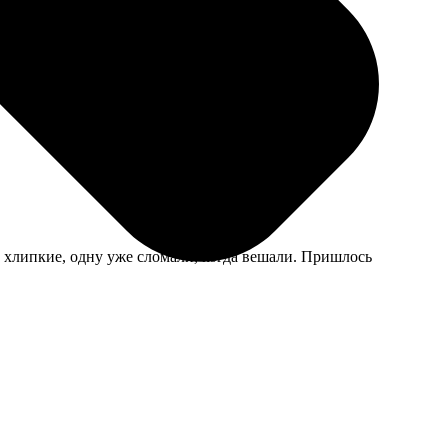
ормата подошло. Бабушкины фото теперь у всех в
и хлипкие, одну уже сломали, когда вешали. Пришлось