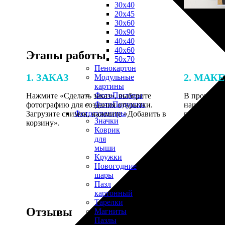
30х40
20х45
30х60
30х90
40х40
40х60
Этапы работы
50х70
Пенокартон
1. ЗАКАЗ
2. МАК
Модульные
картины
ФотоПостеры
Нажмите «Сделать заказ», выберите
В процессе 
ФотоПодушки
фотографию для создания открытки.
наши специ
Фотоcувениры
Загрузите снимок, нажмите «Добавить в
по указанно
Значки
корзину».
согласовани
Коврик
для
мыши
Кружки
Новогодние
шары
Пазл
картонный
Тарелки
Отзывы
Магниты
Пазлы