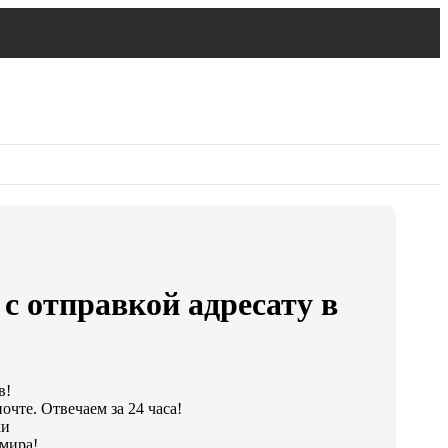
с отправкой адресату в
в!
чте. Отвечаем за 24 часа!
ки
мира!