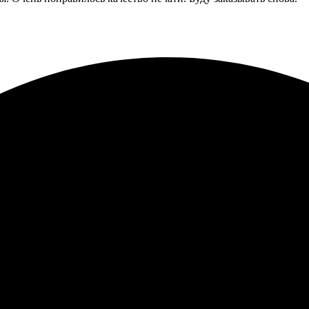
крыток. Заказала с доставкой в Кузнецк. Все прошло быстро и уд
кст четкий. Получатель был в восторге! Рекомендую всем, кто хо
зовано! Простой интерфейс сайта, быстро выбрала шаблон. Печать
вернусь снова.