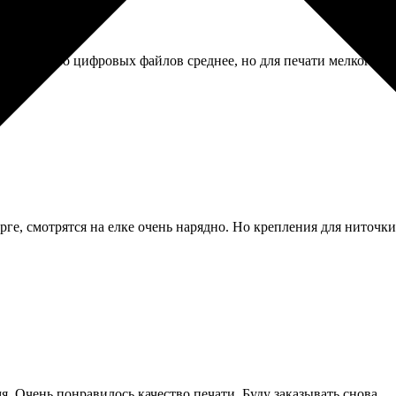
ю. Качество цифровых файлов среднее, но для печати мелкого ф
рге, смотрятся на елке очень нарядно. Но крепления для ниточк
я. Очень понравилось качество печати. Буду заказывать снова.