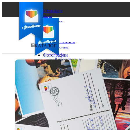
О ФотоПочте
Акции
Сделаем за вас
Бизнесу
FAQ
Франшиза
Поддержка и контакты
КАТАЛОГ
Оплата и доставка
Фотографии
Классические
фото
Ваш город:
10х10
10х15
Ваш регион доставки
13х18
15х15
Выберите из списка:
15х20
20х20
20х30
30х30
30х40
А4
Фото
в