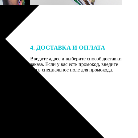
4. ДОСТАВКА И ОПЛАТА
той. После
Введите адрес и выберите способ доставки
 на email с
заказа. Если у вас есть промокод, введите
вим заказ
его в специальное поле для промокода.
мером для