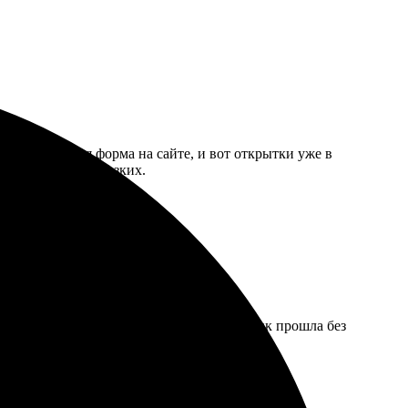
обно! Простая форма на сайте, и вот открытки уже в
чет порадовать близких.
 яркая, детали четкие. Отправка в Кузнецк прошла без