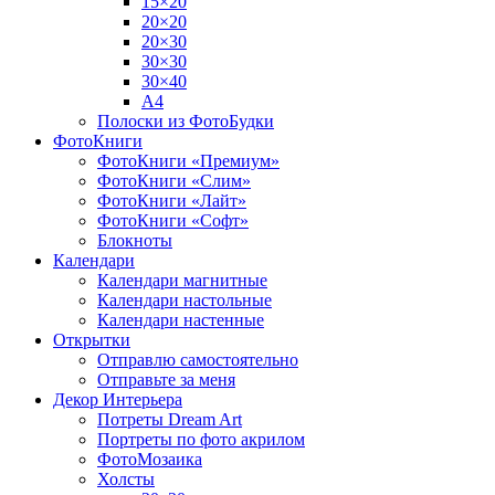
15×20
20×20
20×30
30×30
30×40
A4
Полоски из ФотоБудки
ФотоКниги
ФотоКниги «Премиум»
ФотоКниги «Слим»
ФотоКниги «Лайт»
ФотоКниги «Софт»
Блокноты
Календари
Календари магнитные
Календари настольные
Календари настенные
Открытки
Отправлю самостоятельно
Отправьте за меня
Декор Интерьера
Потреты Dream Art
Портреты по фото акрилом
ФотоМозаика
Холсты