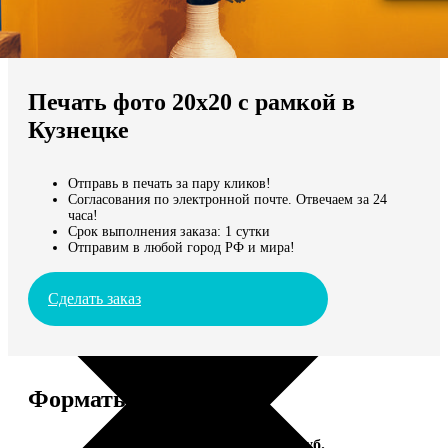
Не нашли Ваш город?
Мы доставляем по всему миру
Печать фото 20х20 с рамкой в
Продолжить без города
Кузнецке
Отправь в печать за пару кликов!
Согласования по электронной почте. Отвечаем за 24
часа!
Срок выполнения заказа: 1 сутки
Отправим в любой город РФ и мира!
Сделать заказ
Форматы и цены
Услуга
Цена, руб.