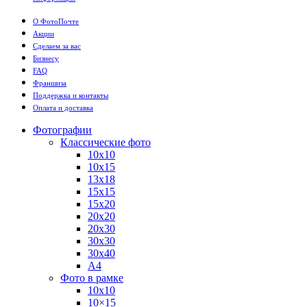
О ФотоПочте
Акции
Сделаем за вас
Бизнесу
FAQ
Франшиза
Поддержка и контакты
Оплата и доставка
Фотографии
Классические фото
10х10
10х15
13х18
15х15
15х20
20х20
20х30
30х30
30х40
А4
Фото в рамке
10х10
10×15