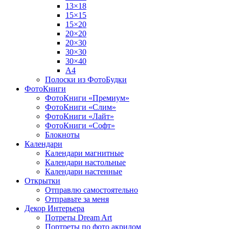
13×18
15×15
15×20
20×20
20×30
30×30
30×40
A4
Полоски из ФотоБудки
ФотоКниги
ФотоКниги «Премиум»
ФотоКниги «Слим»
ФотоКниги «Лайт»
ФотоКниги «Софт»
Блокноты
Календари
Календари магнитные
Календари настольные
Календари настенные
Открытки
Отправлю самостоятельно
Отправьте за меня
Декор Интерьера
Потреты Dream Art
Портреты по фото акрилом