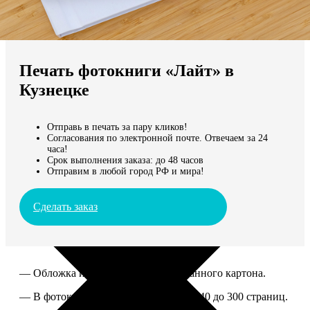
Не нашли Ваш город?
Мы доставляем по всему миру
Печать фотокниги «Лайт» в
Продолжить без города
Кузнецке
Отправь в печать за пару кликов!
Согласования по электронной почте. Отвечаем за 24
часа!
Срок выполнения заказа: до 48 часов
Отправим в любой город РФ и мира!
Сделать заказ
— Обложка из твердого ламинированного картона.
— В фотокниге можно разместить от 40 до 300 страниц.