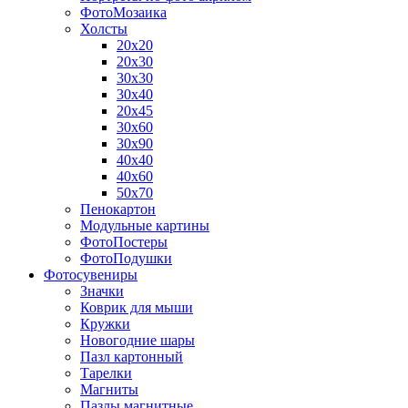
ФотоМозаика
Холсты
20х20
20х30
30х30
30х40
20х45
30х60
30х90
40х40
40х60
50х70
Пенокартон
Модульные картины
ФотоПостеры
ФотоПодушки
Фотоcувениры
Значки
Коврик для мыши
Кружки
Новогодние шары
Пазл картонный
Тарелки
Магниты
Пазлы магнитные