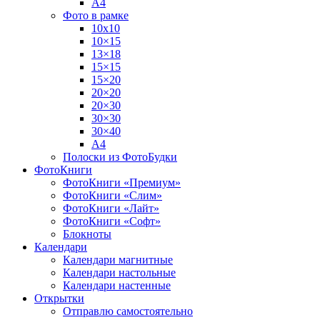
А4
Фото в рамке
10х10
10×15
13×18
15×15
15×20
20×20
20×30
30×30
30×40
A4
Полоски из ФотоБудки
ФотоКниги
ФотоКниги «Премиум»
ФотоКниги «Слим»
ФотоКниги «Лайт»
ФотоКниги «Софт»
Блокноты
Календари
Календари магнитные
Календари настольные
Календари настенные
Открытки
Отправлю самостоятельно