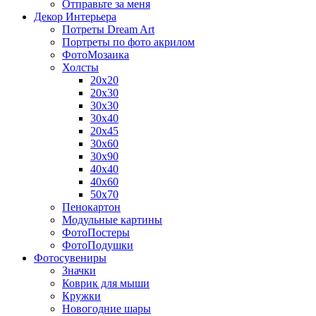
Отправьте за меня
Декор Интерьера
Потреты Dream Art
Портреты по фото акрилом
ФотоМозаика
Холсты
20х20
20х30
30х30
30х40
20х45
30х60
30х90
40х40
40х60
50х70
Пенокартон
Модульные картины
ФотоПостеры
ФотоПодушки
Фотоcувениры
Значки
Коврик для мыши
Кружки
Новогодние шары