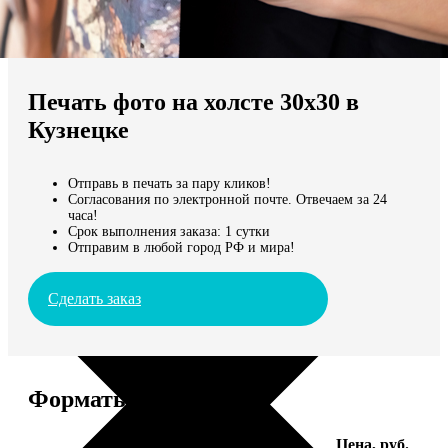
Не нашли Ваш город?
Мы доставляем по всему миру
Печать фото на холсте 30х30 в
Продолжить без города
Кузнецке
Отправь в печать за пару кликов!
Согласования по электронной почте. Отвечаем за 24
часа!
Срок выполнения заказа: 1 сутки
Отправим в любой город РФ и мира!
Сделать заказ
Форматы и цены
Услуга
Цена, руб.