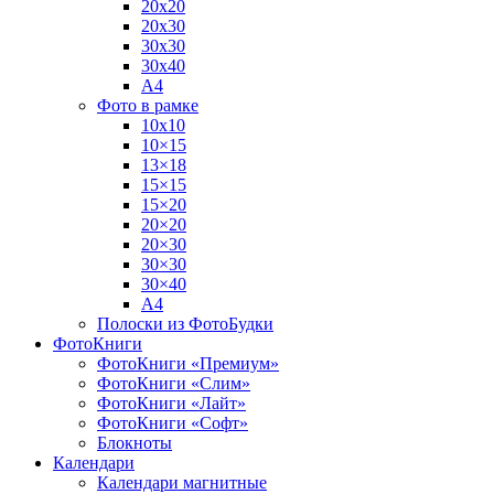
20х20
20х30
30х30
30х40
А4
Фото в рамке
10х10
10×15
13×18
15×15
15×20
20×20
20×30
30×30
30×40
A4
Полоски из ФотоБудки
ФотоКниги
ФотоКниги «Премиум»
ФотоКниги «Слим»
ФотоКниги «Лайт»
ФотоКниги «Софт»
Блокноты
Календари
Календари магнитные