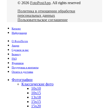
© 2026
FotoPostApp
. All rights reserved
Политика в отношении обработки
персональных данных
Пользовательское соглашение
Каталог
Информация
О ФотоПочте
Акции
Сделаем за вас
Бизнесу
FAQ
Франшиза
Поддержка и контакты
Оплата и доставка
Фотографии
Классические фото
10х10
10х15
13х18
15х15
15х20