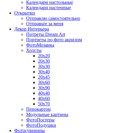
Календари настольные
Календари настенные
Открытки
Отправлю самостоятельно
Отправьте за меня
Декор Интерьера
Потреты Dream Art
Портреты по фото акрилом
ФотоМозаика
Холсты
20х20
20х30
30х30
30х40
20х45
30х60
30х90
40х40
40х60
50х70
Пенокартон
Модульные картины
ФотоПостеры
ФотоПодушки
Фотоcувениры