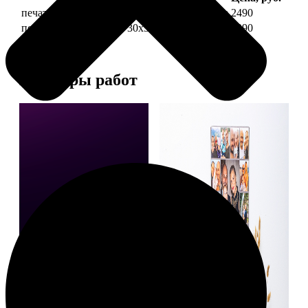
печать фото на холсте 30х30 на подрамнике
2490
печать фото на холсте 30х30 в раме
4990
Примеры работ