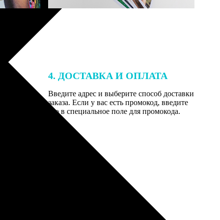
4. ДОСТАВКА И ОПЛАТА
той. После
Введите адрес и выберите способ доставки
 на email с
заказа. Если у вас есть промокод, введите
вим заказ
его в специальное поле для промокода.
мером для