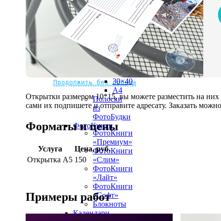
рамке
10х10
10×15
13×18
15×15
15×20
20×20
20×30
Не нашли Ваш город?
Мы доставляем по всему миру
30×30
30×40
Продолжить без города
A4
Открытки размером 10*15, вы можете разместить на ни
Полоски
сами их подпишете и отправите адресату. Заказать можно 
из
ФотоБудки
Форматы и цены
ФотоКниги
ФотоКниги
«Премиум»
Услуга
Цена, руб.
ФотоКниги
Открытка А5
150
«Слим»
ФотоКниги
«Лайт»
ФотоКниги
Примеры работ
«Софт»
Блокноты
Календари
Календари