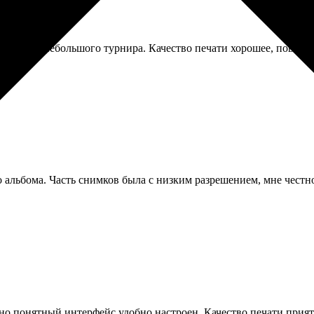
али для небольшого турнира. Качество печати хорошее, поверхно
о альбома. Часть снимков была с низким разрешением, мне честно
о понятный интерфейс удобно настроен. Качество печати прият