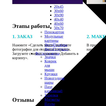
30х40
20х45
30х60
30х90
40х40
40х60
Этапы работы
50х70
Пенокартон
1. ЗАКАЗ
2. МАК
Модульные
картины
ФотоПостеры
Нажмите «Сделать заказ», выберите
В процессе 
ФотоПодушки
фотографии для создания открыток.
наши специ
Фотоcувениры
Загрузите снимки, нажмите «Добавить в
по указанно
Значки
корзину».
согласовани
Коврик
для
мыши
Кружки
Новогодние
шары
Пазл
картонный
Тарелки
Отзывы
Магниты
Пазлы