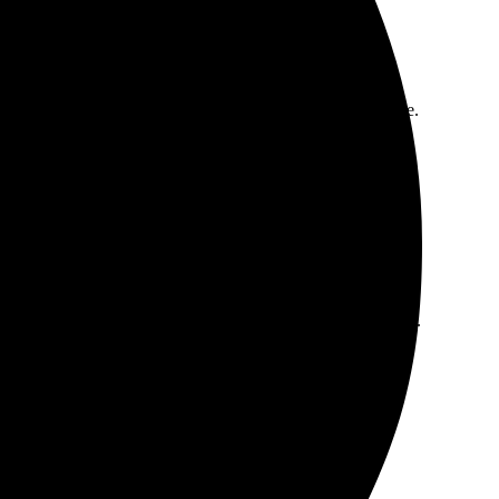
 отличное качество печати, цвета яркие и насыщенные.
довольна, буду заказывать снова. Рекомендую!
ие о готовности. Доставка порадовала—пришла в срок.