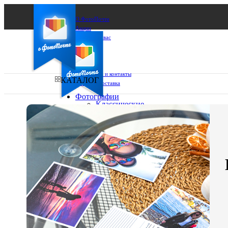
О ФотоПочте
Акции
Сделаем за вас
Бизнесу
FAQ
Франшиза
Поддержка и контакты
КАТАЛОГ
Оплата и доставка
Фотографии
Классические
фото
Ваш город:
10х10
10х15
Ваш регион доставки
13х18
15х15
Выберите из списка:
15х20
20х20
20х30
30х30
30х40
А4
Фото
в