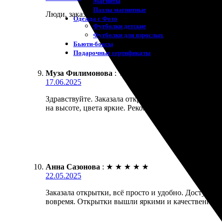
Магниты
Пазлы магнитные
Люди, заказала открытки с доставкой. Всё пришло в
Одежда с Фото
Футболки детские
Футболки для взрослых
Бьюти-боксы
Подарочные сертификаты
Муза Филимонова
:
★
★
★
★
★
17.06.2025
Здравствуйте. Заказала открытки, получила именно
на высоте, цвета яркие. Рекомендую всем, кто це
Анна Сазонова
:
★
★
★
★
★
22.05.2025
Заказала открытки, всё просто и удобно. Доступн
вовремя. Открытки вышли яркими и качественными