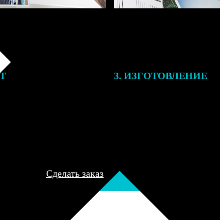
ЕТ
3. ИЗГОТОВЛЕНИЕ
подготовки заказа к печати
Оплатите заказ банковской кар
алисты могут связаться с Вами
оплаты получите подтверждение
му телефону или email для
описанием заказа. Когда отпра
я деталей.
вы получите письмо с трек-но
отслеживания.
Сделать заказ