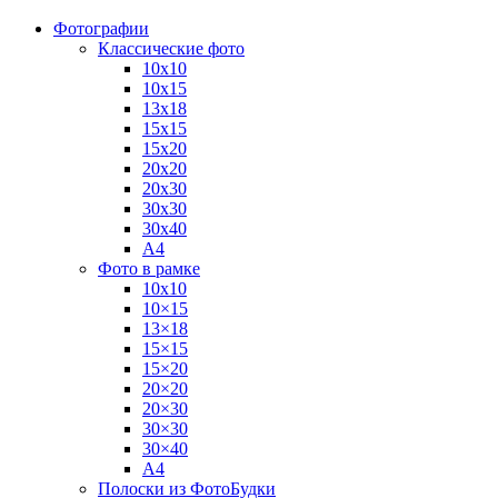
Фотографии
Классические фото
10х10
10х15
13х18
15х15
15х20
20х20
20х30
30х30
30х40
А4
Фото в рамке
10х10
10×15
13×18
15×15
15×20
20×20
20×30
30×30
30×40
A4
Полоски из ФотоБудки