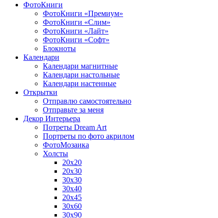
ФотоКниги
ФотоКниги «Премиум»
ФотоКниги «Слим»
ФотоКниги «Лайт»
ФотоКниги «Софт»
Блокноты
Календари
Календари магнитные
Календари настольные
Календари настенные
Открытки
Отправлю самостоятельно
Отправьте за меня
Декор Интерьера
Потреты Dream Art
Портреты по фото акрилом
ФотоМозаика
Холсты
20х20
20х30
30х30
30х40
20х45
30х60
30х90