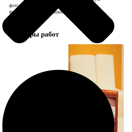
фото 10х15 в деревянной рамке
340
фото 10х15 в алюминиевой рамке
1490
Примеры работ