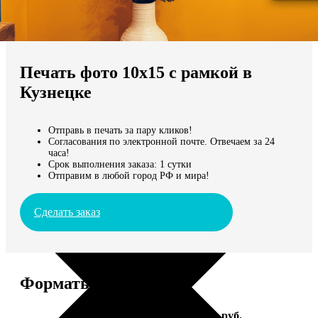
Не нашли Ваш город?
Мы доставляем по всему миру
Печать фото 10х15 с рамкой в
Продолжить без города
Кузнецке
Отправь в печать за пару кликов!
Согласования по электронной почте. Отвечаем за 24
часа!
Срок выполнения заказа: 1 сутки
Отправим в любой город РФ и мира!
Сделать заказ
Форматы и цены
Услуга
Цена, руб.