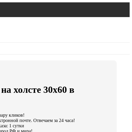
на холсте 30х60 в
пару кликов!
тронной почте. Отвечаем за 24 часа!
аза: 1 сутки
ород РФ и мира!