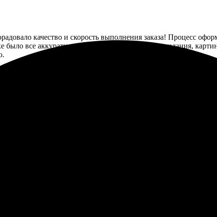
орадовало качество и скорость выполнения заказа! Процесс офо
ке было все аккуратно. Результат превзошел все ожидания, карт
о.
роцесс оказался лёгким и быстрым. Удобный сайт, просто загруз
сто шикарное! Цвета яркие, передача деталей на высоте. Очень в