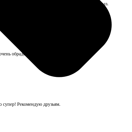
й версии. Повесила в прихожей, улыбаюсь каждый раз.
и очень обрадовалась. Вышло оригинально.
о супер! Рекомендую друзьям.