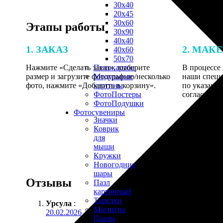
30х40
20х45
30х60
Этапы работы
30х90
40х40
1. ЗАКАЗ
2. МАК
40х60
50х70
Нажмите «Сделать заказ», выберите
В процессе 
Пенокартон
размер и загрузите фотографию/несколько
наши специ
Модульные
фото, нажмите «Добавить в корзину».
по указанно
картины
согласовани
ФотоПостеры
ФотоПодушки
Фотоcувениры
Значки
Коврик
для
мыши
Кружки
Новогодние
шары
Отзывы
Пазл
картонный
Тарелки
Урсула
:
Магниты
20.02.2026
Пазлы