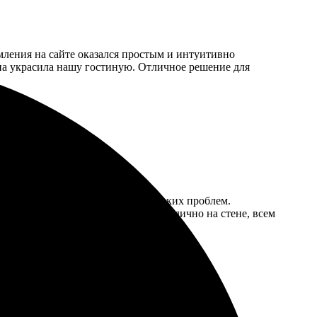
рмления на сайте оказался простым и интуитивно
ина украсила нашу гостиную. Отличное решение для
ила фото, выбрала размеры — никаких проблем.
печатлённым осталась! Смотрится отлично на стене, всем