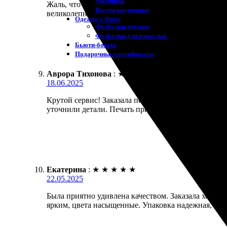
Магниты
Жаль, что не обратилась сюда раньше! Заказала печ
Пазлы магнитные
великолепное, цвета яркие, детали четкие. Довольна
Одежда с Фото
Футболки детские
Футболки для взрослых
Бьюти-боксы
Подарочные сертификаты
Аврора Тихонова
:
★
★
★
★
★
18.06.2025
Крутой сервис! Заказала печать на холсте – резуль
уточнили детали. Печать пришла в срок, упакована
Екатерина
:
★
★
★
★
★
22.05.2025
Была приятно удивлена качеством. Заказала холст 3
ярким, цвета насыщенные. Упаковка надежная, все 