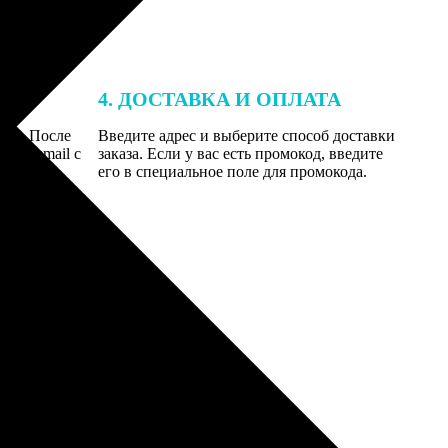
4. ДОСТАВКА И ОПЛАТА
той. После
Введите адрес и выберите способ доставки
 на email с
заказа. Если у вас есть промокод, введите
вим заказ
его в специальное поле для промокода.
мером для