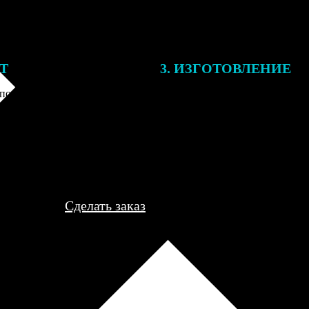
ЕТ
3. ИЗГОТОВЛЕНИЕ
подготовки заказа к печати
Оплатите заказ банковской кар
алисты могут связаться с Вами
оплаты получите подтверждение
му телефону или email для
описанием заказа. Когда отпра
я деталей.
вы получите письмо с трек-но
отслеживания.
Сделать заказ