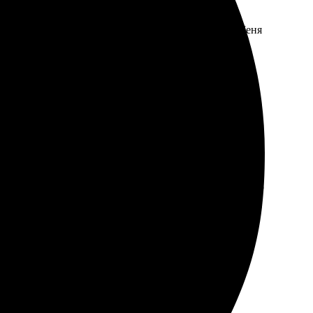
и: загрузил картинку, выбрал формат и оплатил. Меня
рок. Она пришла хорошо упакованной, никаких
мления прост и интуитивно понятен. Все сроки
о натянут, смотрится очень стильно. Теперь планирую