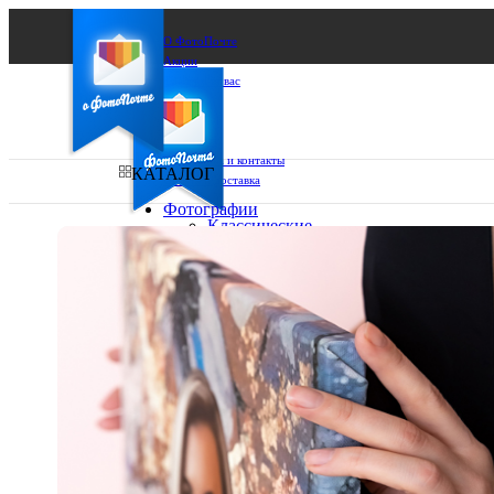
О ФотоПочте
Акции
Сделаем за вас
Бизнесу
FAQ
Франшиза
Поддержка и контакты
КАТАЛОГ
Оплата и доставка
Фотографии
Классические
фото
Ваш город:
10х10
10х15
Ваш регион доставки
13х18
15х15
Выберите из списка:
15х20
20х20
20х30
30х30
30х40
А4
Фото
в