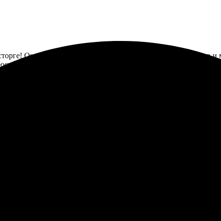
осторге! Очень легко оформить заказ на сайте. Выбор форматов и
уюсь, когда получаю свои заказы. Рекомендую всем, кто ценит хо
ечать фото на холсте, все быстро и удобно. Качество просто восх
ки вежливые и компетентные. Рекомендую всем!