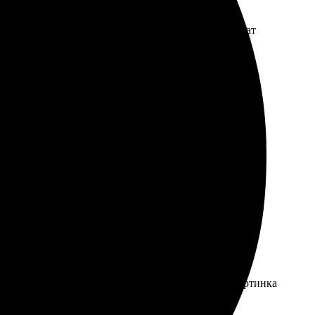
. Довольно быстро обработали и отправили. Результат
ьтат! Сервис на высоте, рекомендую.
те, выбрал размеры, и вскоре уже ждал курьера. Картинка
 Рекомендую всем, кто хочет получить отличный