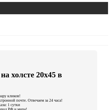
на холсте 20х45 в
пару кликов!
тронной почте. Отвечаем за 24 часа!
аза: 1 сутки
ород РФ и мира!