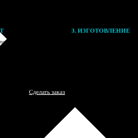
ЕТ
3. ИЗГОТОВЛЕНИЕ
подготовки заказа к печати
Оплатите заказ банковской кар
алисты могут связаться с Вами
оплаты получите подтверждение
му телефону или email для
описанием заказа. Когда отпра
я деталей.
вы получите письмо с трек-но
отслеживания.
Сделать заказ