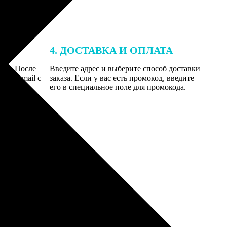
4. ДОСТАВКА И ОПЛАТА
той. После
Введите адрес и выберите способ доставки
 на email с
заказа. Если у вас есть промокод, введите
вим заказ
его в специальное поле для промокода.
мером для