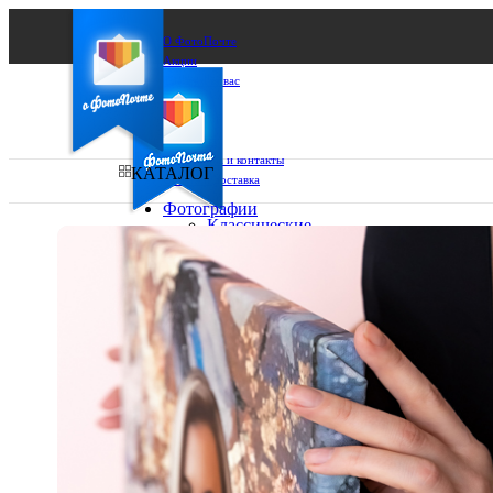
О ФотоПочте
Акции
Сделаем за вас
Бизнесу
FAQ
Франшиза
Поддержка и контакты
КАТАЛОГ
Оплата и доставка
Фотографии
Классические
фото
Ваш город:
10х10
10х15
Ваш регион доставки
13х18
15х15
Выберите из списка:
15х20
20х20
20х30
30х30
30х40
А4
Фото
в