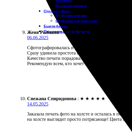
Магниты
Пазлы магнитные
Одежда с Фото
Футболки детские
Футболки для взрослых
Бьюти-боксы
Подарочные сертификаты
Женя Рыбаков
:
★
★
★
★
★
06.06.2025
Сфотографировалась и решила отпечатать снимок на
Сразу удивила простота процесса: загружала фото 
Качество печати порадовало, цвета яркие и насыще
Рекомендую всем, кто хочет превратить воспоминан
Снежана Спиридонова
:
★
★
★
★
★
14.05.2025
Заказала печать фото на холсте и осталась в полно
на холсте выглядит просто потрясающе! Цвета ярки