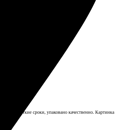
 и материал.
работу.
но.
 обязательно вернусь снова.
авили в короткие сроки, упаковано качественно. Картинка
артиной!