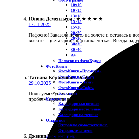
Фото в рамке
10х10
10×15
13×18
Юнона Дементьева
:
★
★
★
★
★
15×15
17.11.2025
15×20
20×20
Пафосно! Заказала печать на холсте и осталась в в
20×30
высоте – цвета яркие, картинка четкая. Всегда рад
30×30
30×40
A4
Полоски из ФотоБудки
ФотоКниги
ФотоКниги «Премиум»
ФотоКниги «Слим»
Татьяна Коршунова
:
★
★
★
★
★
ФотоКниги «Лайт»
29.10.2025
ФотоКниги «Софт»
Блокноты
Пользуемся услуги уже не в первый раз. Заказала п
Календари
проблем, сделали всё точно в срок. Все сотрудни
Календари магнитные
Календари настольные
Календари настенные
Открытки
Отправлю самостоятельно
Отправьте за меня
Дженни Рыбакова
:
★
★
★
★
★
Декор Интерьера