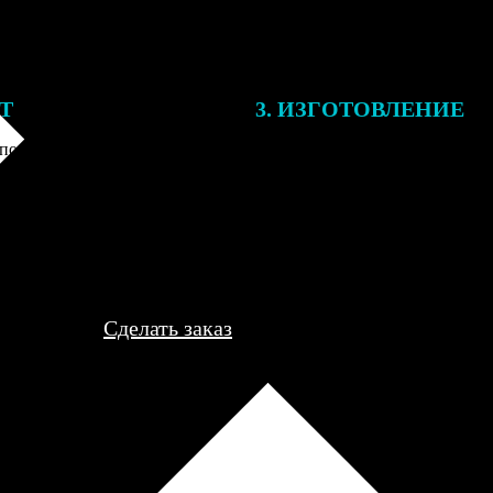
ЕТ
3. ИЗГОТОВЛЕНИЕ
подготовки заказа к печати
Оплатите заказ банковской кар
алисты могут связаться с Вами
оплаты получите подтверждение
му телефону или email для
описанием заказа. Когда отпра
я деталей.
вы получите письмо с трек-но
отслеживания.
Сделать заказ