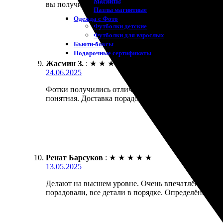
Магниты
вы получите хороший сервис.
Пазлы магнитные
Одежда с Фото
Футболки детские
Футболки для взрослых
Бьюти-боксы
Подарочные сертификаты
Жасмин З.
:
★
★
★
★
★
24.06.2025
Фотки получились отличные! Заказала печать 20х30
понятная. Доставка порадовала, пришло все воврем
Ренат Барсуков
:
★
★
★
★
★
13.05.2025
Делают на высшем уровне. Очень впечатлён качест
порадовали, все детали в порядке. Определённо ве