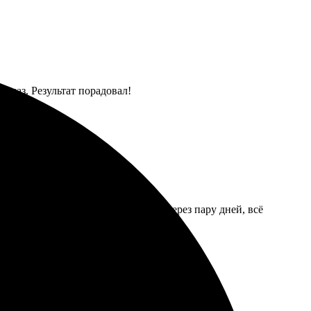
заказ. Результат порадовал!
трая обработка заказа. Получила через пару дней, всё
дую!