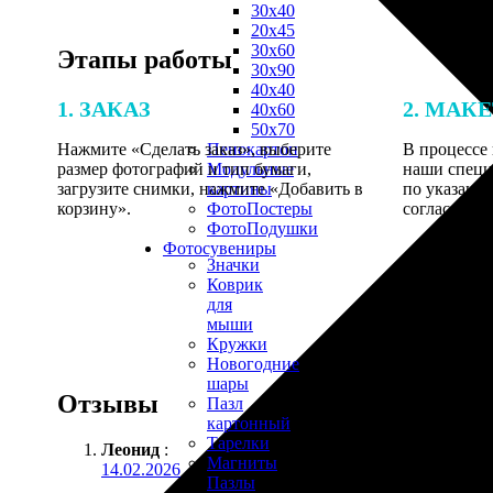
30х40
20х45
30х60
Этапы работы
30х90
40х40
1. ЗАКАЗ
2. МАК
40х60
50х70
Нажмите «Сделать заказ», выберите
В процессе 
Пенокартон
размер фотографий и тип бумаги,
наши специ
Модульные
загрузите снимки, нажмите «Добавить в
по указанно
картины
корзину».
согласовани
ФотоПостеры
ФотоПодушки
Фотоcувениры
Значки
Коврик
для
мыши
Кружки
Новогодние
шары
Отзывы
Пазл
картонный
Тарелки
Леонид
:
Магниты
14.02.2026
Пазлы