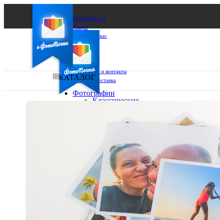
О ФотоПочте
Акции
Сделаем за вас
Бизнесу
FAQ
Франшиза
Поддержка и контакты
КАТАЛОГ
Оплата и доставка
Фотографии
Классические
фото
Ваш город:
10х10
10х15
Ваш регион доставки
13х18
15х15
Выберите из списка:
15х20
20х20
20х30
30х30
30х40
А4
Фото
в