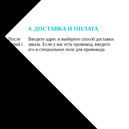
4. ДОСТАВКА И ОПЛАТА
той. После
Введите адрес и выберите способ доставки
 на email с
заказа. Если у вас есть промокод, введите
вим заказ
его в специальное поле для промокода
мером для