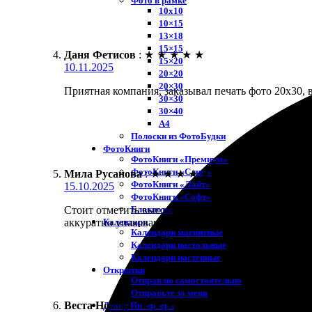
Фото в рамке
10х10
10×15
13×18
15×15
Даня Фетисов
:
★
★
★
★
★
15×20
10.11.2025
20×20
20×30
Приятная компания, заказывал печать фото 20х30, в
30×30
30×40
A4
Полоски из ФотоБудки
ФотоКниги
ФотоКниги «Премиум»
ФотоКниги «Слим»
Мила Русанова
:
★
★
★
★
★
ФотоКниги «Лайт»
15.10.2025
ФотоКниги «Софт»
Блокноты
Стоит отметить высокое качество печати. Заказала
Календари
аккуратно упаковано. Сервис порадовал вежливым 
Календари магнитные
Календари настольные
Календари настенные
Открытки
Отправлю самостоятельно
Отправьте за меня
Веста Носова
:
★
★
★
★
★
Декор Интерьера