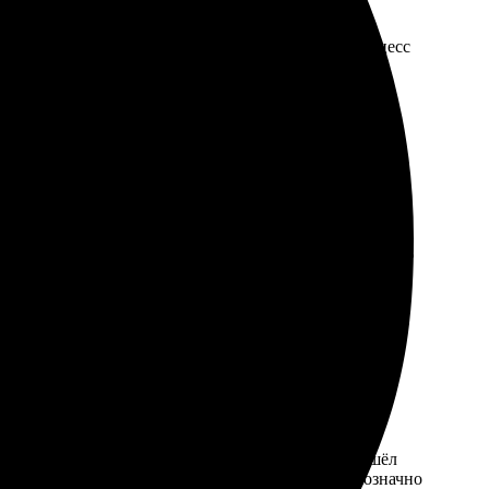
порадовало, картинки яркие и чёткие. Удобный процесс
. Обработка заказа состоялась в срок. Мне понравилось
рмления заказа прост и удобен. Результат превзошёл
 отличные фотосувениры. Обратившись сюда, однозначно