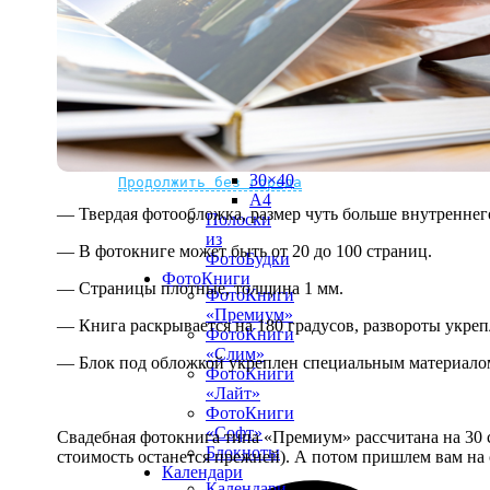
рамке
10х10
10×15
13×18
15×15
15×20
20×20
20×30
Не нашли Ваш город?
Мы доставляем по всему миру
30×30
30×40
Продолжить без города
A4
— Твердая фотообложка, размер чуть больше внутреннег
Полоски
из
— В фотокниге может быть от 20 до 100 страниц.
ФотоБудки
ФотоКниги
— Страницы плотные, толщина 1 мм.
ФотоКниги
«Премиум»
— Книга раскрывается на 180 градусов, развороты укре
ФотоКниги
«Слим»
— Блок под обложкой укреплен специальным материалом
ФотоКниги
«Лайт»
ФотоКниги
«Софт»
Свадебная фотокнига типа «Премиум» рассчитана на 30 с
Блокноты
стоимость останется прежней). А потом пришлем вам на 
Календари
Календари