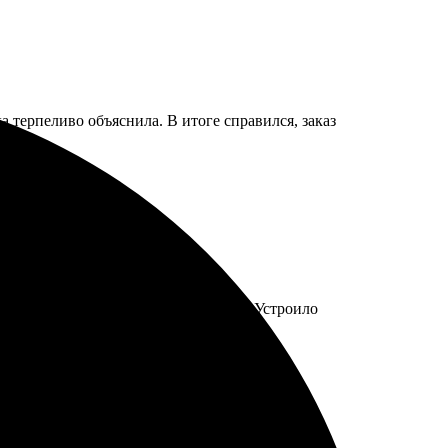
 терпеливо объяснила. В итоге справился, заказ
ее, чтобы не замасливалась руками. Устроило