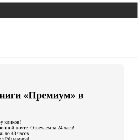
ниги «Премиум» в
ру кликов!
онной почте. Отвечаем за 24 часа!
: до 48 часов
од РФ и мира!