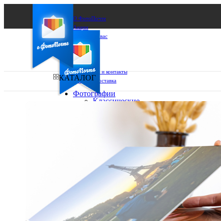
О ФотоПочте
Акции
Сделаем за вас
Бизнесу
FAQ
Франшиза
Поддержка и контакты
КАТАЛОГ
Оплата и доставка
Фотографии
Классические
фото
Ваш город:
10х10
10х15
Ваш регион доставки
13х18
15х15
Выберите из списка:
15х20
20х20
20х30
30х30
30х40
А4
Фото
в