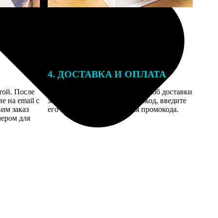
4. ДОСТАВКА И ОПЛАТА
той. После
Введите адрес и выберите способ доставки
 на email с
заказа. Если у вас есть промокод, введите
вим заказ
его в специальное поле для промокода.
мером для