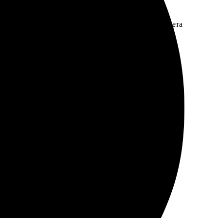
. Доставка пришла вовремя, качество на высоте. Цвета
!
сто и удобно. Печать выполнена качественно, цвета
ть возможность отслеживать заказ. Доставка пришла