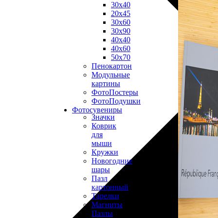
30х40
20х45
30х60
30х90
40х40
40х60
50х70
Пенокартон
Модульные
картины
ФотоПостеры
ФотоПодушки
Фотоcувениры
Значки
Коврик
для
мыши
Кружки
Новогодние
шары
Пазл
картонный
Тарелки
Магниты
Пазлы