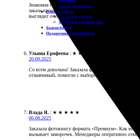
Магниты
Знакомая посоветовала мне обратиться в эту комп
Пазлы магнитные
заказа прошло легко: загрузил фотографии, подобра
Одежда с Фото
выглядит очень стильно, и я остался очень доволе
Футболки детские
Футболки для взрослых
Бьюти-боксы
Подарочные сертификаты
Ульяна Ерофеева
:
★
★
★
★
★
20.09.2025
Со всем довольна! Заказала фотокнигу «Премиум».
отзывчивый, помогли с выбором. Спасибо за отлич
Влада Я.
:
★
★
★
★
★
06.08.2025
Заказала фотокнигу формата «Премиум». Как всегда
вызывает заморочек. Менеджеры оперативно ответи