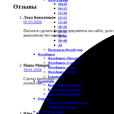
Фото в рамке
10х10
Отзывы
10×15
13×18
Лука Коваленко
:
15×15
01.03.2026
15×20
20×20
Пытался сделать фото на документы на сайте, долг
20×30
выполнили без ошибок.
30×30
30×40
A4
Полоски из ФотоБудки
ФотоКниги
ФотоКниги «Премиум»
ФотоКниги «Слим»
Паша Минаев
:
ФотоКниги «Лайт»
19.01.2026
ФотоКниги «Софт»
Блокноты
Сделал календарь с фотографиями инструментов дл
Календари
полностью.
Календари магнитные
Календари настольные
Календари настенные
Открытки
Отправлю самостоятельно
Отправьте за меня
Декор Интерьера
Юна
:
★
★
★
★
★