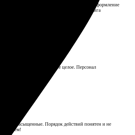
, наконец, определился с премиум-форматом. Оформление
на высоте, все фотографии яркие и четкие. Книга
овне. Доставка быстрая, все целое. Персонал
а яркие и насыщенные. Порядок действий понятен и не
ндую всем!