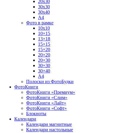
20х30
30х30
30х40
А4
Фото в рамке
10х10
10×15
13×18
15×15
15×20
20×20
20×30
30×30
30×40
A4
Полоски из ФотоБудки
ФотоКниги
ФотоКниги «Премиум»
ФотоКниги «Слим»
ФотоКниги «Лайт»
ФотоКниги «Софт»
Блокноты
Календари
Календари магнитные
Календари настольные