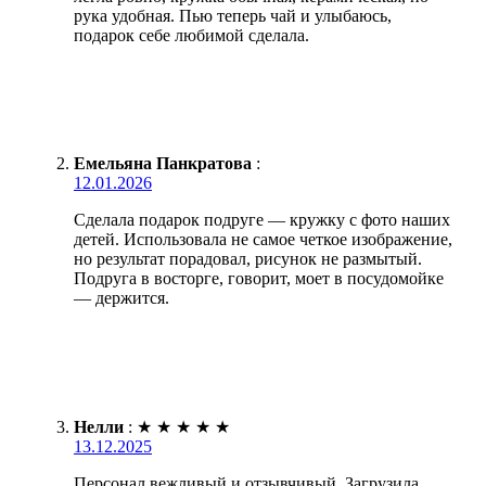
рука удобная. Пью теперь чай и улыбаюсь,
подарок себе любимой сделала.
Емельяна Панкратова
:
12.01.2026
Сделала подарок подруге — кружку с фото наших
детей. Использовала не самое четкое изображение,
но результат порадовал, рисунок не размытый.
Подруга в восторге, говорит, моет в посудомойке
— держится.
Нелли
:
★
★
★
★
★
13.12.2025
Персонал вежливый и отзывчивый. Загрузила