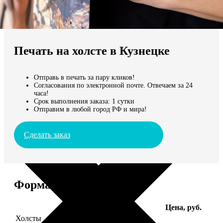
Не нашли Ваш город?
Мы доставляем по всему миру
Печать на холсте в Кузнецке
Продолжить без города
Отправь в печать за пару кликов!
Согласования по электронной почте. Отвечаем за 24
часа!
Срок выполнения заказа: 1 сутки
Отправим в любой город РФ и мира!
Сделать заказ
Форматы и цены
Услуга
Цена, руб.
Холсты