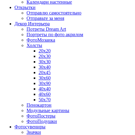
Календари настенные
Открытки
Отправлю самостоятельно
Отправьте за меня
Декор Интерьера
Потреты Dream Art
Портреты по фото акрилом
ФотоМозаика
Холсты
20х20
20х30
30х30
30х40
20х45
30х60
30х90
40х40
40х60
50х70
Пенокартон
Модульные картины
ФотоПостеры
ФотоПодушки
Фотоcувениры
Значки