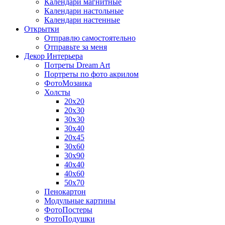
Календари магнитные
Календари настольные
Календари настенные
Открытки
Отправлю самостоятельно
Отправьте за меня
Декор Интерьера
Потреты Dream Art
Портреты по фото акрилом
ФотоМозаика
Холсты
20х20
20х30
30х30
30х40
20х45
30х60
30х90
40х40
40х60
50х70
Пенокартон
Модульные картины
ФотоПостеры
ФотоПодушки