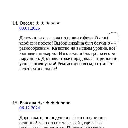
Олеся
:
★
★
★
★
★
03.01.2025
Девочки, заказывала подушки с фото. Очень
удобно и просто! Выбор дизайна был безумно
разнообразным. Качество на высшем уровне, всё
выглядит шикарно! Изготовили быстро, всего за
пару дней. Доставка тоже порадовала - пришло не
успела оглянуться! Рекомендую всем, кто хочет
что-то уникальное!
Роксана А.
:
★
★
★
★
★
06.12.2024
Дороговато, но подушки с фото получились
отлично! Заказала их через сайт, где легко
загрузила свои снимки. Подготовка макета