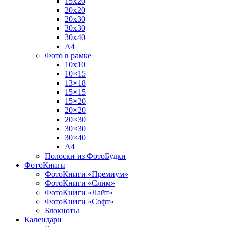
15х20
20х20
20х30
30х30
30х40
А4
Фото в рамке
10х10
10×15
13×18
15×15
15×20
20×20
20×30
30×30
30×40
A4
Полоски из ФотоБудки
ФотоКниги
ФотоКниги «Премиум»
ФотоКниги «Слим»
ФотоКниги «Лайт»
ФотоКниги «Софт»
Блокноты
Календари