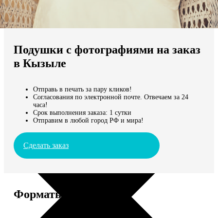
Не нашли Ваш город?
Мы доставляем по всему миру
Подушки с фотографиями на заказ
Продолжить без города
в Кызыле
Отправь в печать за пару кликов!
Согласования по электронной почте. Отвечаем за 24
часа!
Срок выполнения заказа: 1 сутки
Отправим в любой город РФ и мира!
Сделать заказ
Форматы и цены
Услуга
Цена, руб.