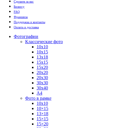
Сделаем за вас
Бизнесу
FAQ
Франшиза
Поддержка и контакты
Оплата и доставка
Фотографии
Классические фото
10х10
10х15
13х18
15х15
15х20
20х20
20х30
30х30
30х40
А4
Фото в рамке
10х10
10×15
13×18
15×15
15×20