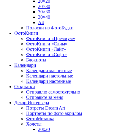
20×20
20×30
30×30
30×40
A4
Полоски из ФотоБудки
ФотоКниги
ФотоКниги «Премиум»
ФотоКниги «Слим»
ФотоКниги «Лайт»
ФотоКниги «Софт»
Блокноты
Календари
Календари магнитные
Календари настольные
Календари настенные
Открытки
Отправлю самостоятельно
Отправьте за меня
Декор Интерьера
Потреты Dream Art
Портреты по фото акрилом
ФотоМозаика
Холсты
20х20