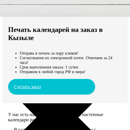
Не нашли Ваш город?
Мы доставляем по всему миру
Печать календарей на заказ в
Продолжить без города
Кызыле
Отправь в печать за пару кликов!
Согласования по электронной почте. Отвечаем за 24
часа!
Срок выполнения заказа: 1 сутки
Отправим в любой город РФ и мира!
Сделать заказ
У нас есть настольные, магнитные и настенные
календари разных размеров.
— В календаре 13 листов: обложка+листы с