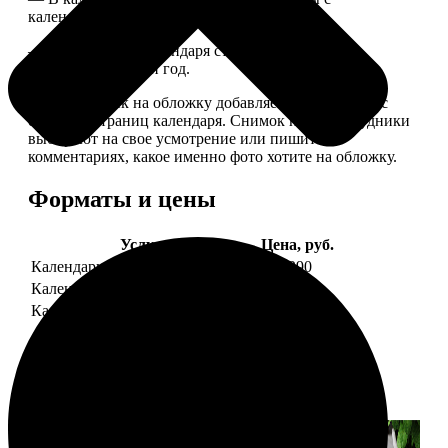
календарной сеткой.
— Обложка для календаря стандартная, дизайн
обновляем каждый год.
— В кружочек на обложку добавляем фотографию с
одной из страниц календаря. Снимок наши сотрудники
выбирают на свое усмотрение или пишите в
комментариях, какое именно фото хотите на обложку.
Форматы и цены
Услуга
Цена, руб.
Календарь настенный
от 1290
Календарь "домик"
890
Календарь магнитный отрывной
от 790
Примеры работ