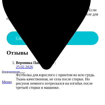
4. ДОСТАВКА И ОПЛАТА
Введите адрес и выберите способ доставки заказа. Если
у вас есть промокод, введите его в специальное поле для
промокода.
Сделать заказ
Отзывы
Вероника Павловская
:
25.02.2026
Определение...
Футболка для взрослого с принтом во всю грудь.
Ткань качественная, не села после стирки. Но
Меню
рисунок немного потрескался на изгибах после
третьей стирки в машинке.