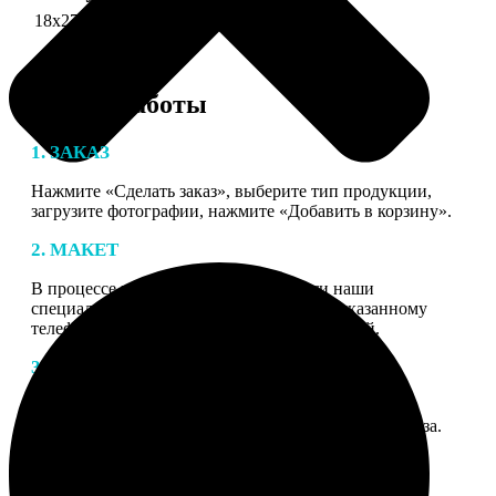
18х27 см 126 частей
990
Этапы работы
1. ЗАКАЗ
Нажмите «Сделать заказ», выберите тип продукции,
загрузите фотографии, нажмите «Добавить в корзину».
2. МАКЕТ
В процессе подготовки заказа к печати наши
специалисты могут связаться с Вами по указанному
телефону или email для согласования деталей.
3. ИЗГОТОВЛЕНИЕ
Оплатите заказ банковской картой. После оплаты
получите подтверждение на email с описанием заказа.
Когда отправим заказ вы получите письмо с трек-
номером для отслеживания.