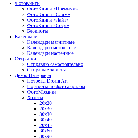
ФотоКниги
ФотоКниги «Премиум»
ФотоКниги «Слим»
ФотоКниги «Лайт»
ФотоКниги «Софт»
Блокноты
Календари
Календари магнитные
Календари настольные
Календари настенные
Открытки
Отправлю самостоятельно
Отправьте за меня
Декор Интерьера
Потреты Dream Art
Портреты по фото акрилом
ФотоМозаика
Холсты
20х20
20х30
30х30
30х40
20х45
30х60
30х90