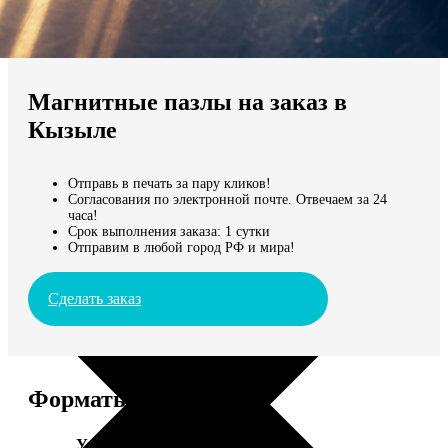
Не нашли Ваш город?
Мы доставляем по всему миру
Магнитные пазлы на заказ в
Продолжить без города
Кызыле
Отправь в печать за пару кликов!
Согласования по электронной почте. Отвечаем за 24
часа!
Срок выполнения заказа: 1 сутки
Отправим в любой город РФ и мира!
Сделать заказ
Форматы и цены
Услуга
Цена, руб.