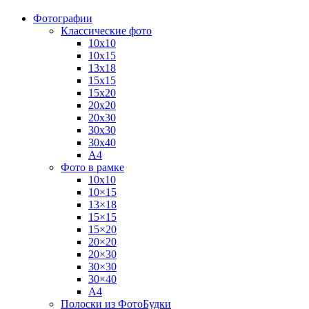
Фотографии
Классические фото
10х10
10х15
13х18
15х15
15х20
20х20
20х30
30х30
30х40
А4
Фото в рамке
10х10
10×15
13×18
15×15
15×20
20×20
20×30
30×30
30×40
A4
Полоски из ФотоБудки