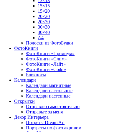
13×18
15×15
15×20
20×20
20×30
30×30
30×40
A4
Полоски из ФотоБудки
ФотоКниги
ФотоКниги «Премиум»
ФотоКниги «Слим»
ФотоКниги «Лайт»
ФотоКниги «Софт»
Блокноты
Календари
Календари магнитные
Календари настольные
Календари настенные
Открытки
Отправлю самостоятельно
Отправьте за меня
Декор Интерьера
Потреты Dream Art
Портреты по фото акрилом