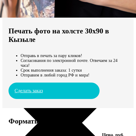
Не нашли Ваш город?
Мы доставляем по всему миру
Печать фото на холсте 30х90 в
Продолжить без города
Кызыле
Отправь в печать за пару кликов!
Согласования по электронной почте. Отвечаем за 24
часа!
Срок выполнения заказа: 1 сутки
Отправим в любой город РФ и мира!
Сделать заказ
Форматы и цены
Услуга
Цена, руб.