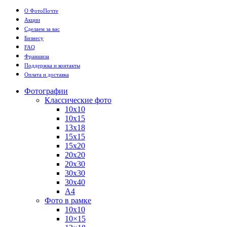
О ФотоПочте
Акции
Сделаем за вас
Бизнесу
FAQ
Франшиза
Поддержка и контакты
Оплата и доставка
Фотографии
Классические фото
10х10
10х15
13х18
15х15
15х20
20х20
20х30
30х30
30х40
А4
Фото в рамке
10х10
10×15