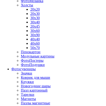
ФотоМозаика
Холсты
20х20
20х30
30х30
30х40
20х45
30х60
30х90
40х40
40х60
50х70
Пенокартон
Модульные картины
ФотоПостеры
ФотоПодушки
Фотоcувениры
Значки
Коврик для мыши
Кружки
Новогодние шары
Пазл картонный
Тарелки
Магниты
Пазлы магнитные