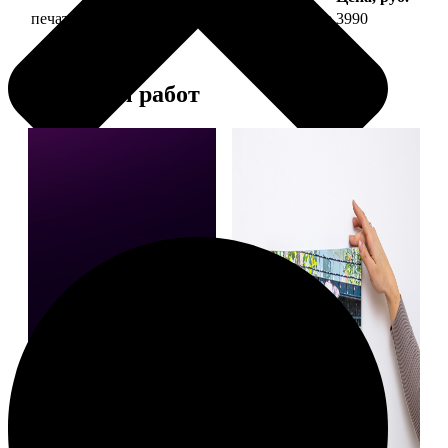
печать фото на холсте 30х90 на подрамнике
3990
Примеры работ