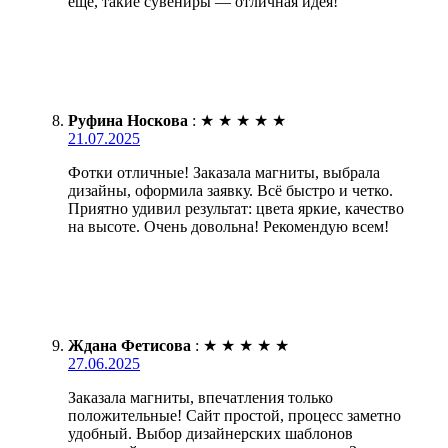
ещё, такие сувениры — отличная идея!
Руфина Носкова
:
★
★
★
★
★
21.07.2025
Фотки отличные! Заказала магниты, выбрала
дизайны, оформила заявку. Всё быстро и четко.
Приятно удивил результат: цвета яркие, качество
на высоте. Очень довольна! Рекомендую всем!
Ждана Фетисова
:
★
★
★
★
★
27.06.2025
Заказала магниты, впечатления только
положительные! Сайт простой, процесс заметно
удобный. Выбор дизайнерских шаблонов