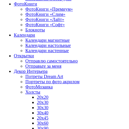
ФотоКниги
ФотоКниги «Премиум»
ФотоКниги «Слим»
ФотоКниги «Лайт»
ФотоКниги «Софт»
Блокноты
Календари
Календари магнитные
Календари настольные
Календари настенные
Открытки
Отправлю самостоятельно
Отправьте за меня
Декор Интерьера
Потреты Dream Art
Портреты по фото акрилом
ФотоМозаика
Холсты
20х20
20х30
30х30
30х40
20х45
30х60
30х90