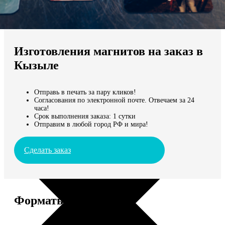
Не нашли Ваш город?
Мы доставляем по всему миру
Изготовления магнитов на заказ в
Продолжить без города
Кызыле
Отправь в печать за пару кликов!
Согласования по электронной почте. Отвечаем за 24
часа!
Срок выполнения заказа: 1 сутки
Отправим в любой город РФ и мира!
Сделать заказ
Форматы и цены
Услуга
Цена, руб.