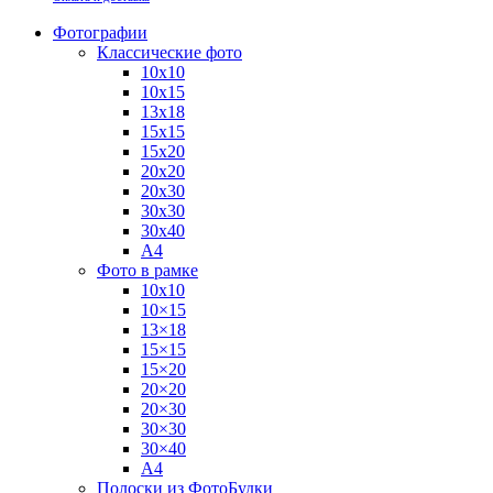
Фотографии
Классические фото
10х10
10х15
13х18
15х15
15х20
20х20
20х30
30х30
30х40
А4
Фото в рамке
10х10
10×15
13×18
15×15
15×20
20×20
20×30
30×30
30×40
A4
Полоски из ФотоБудки