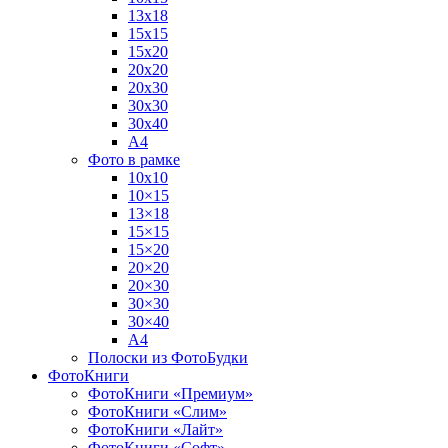
13х18
15х15
15х20
20х20
20х30
30х30
30х40
А4
Фото в рамке
10х10
10×15
13×18
15×15
15×20
20×20
20×30
30×30
30×40
A4
Полоски из ФотоБудки
ФотоКниги
ФотоКниги «Премиум»
ФотоКниги «Слим»
ФотоКниги «Лайт»
ФотоКниги «Софт»