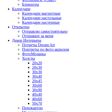
Блокноты
Календари
Календари магнитные
Календари настольные
Календари настенные
Открытки
Отправлю самостоятельно
Отправьте за меня
Декор Интерьера
Потреты Dream Art
Портреты по фото акрилом
ФотоМозаика
Холсты
20х20
20х30
30х30
30х40
20х45
30х60
30х90
40х40
40х60
50х70
Пенокартон