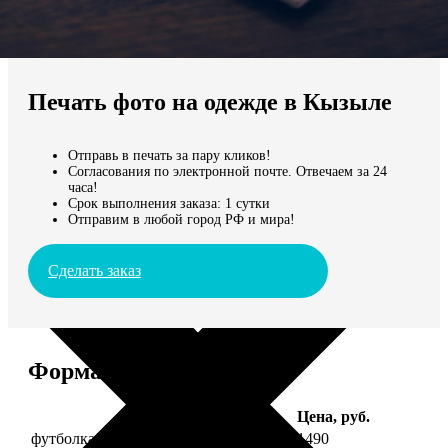
Не нашли Ваш город?
Мы доставляем по всему миру
Печать фото на одежде в Кызыле
Продолжить без города
Отправь в печать за пару кликов!
Согласования по электронной почте. Отвечаем за 24
часа!
Срок выполнения заказа: 1 сутки
Отправим в любой город РФ и мира!
Сделать заказ
Форматы и цены
Услуга
Цена, руб.
футболка детская с фото рост 118 см
1490