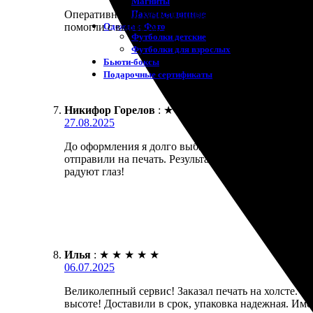
Магниты
Пазлы магнитные
Оперативные и качественные. Заказала печать на х
Одежда с Фото
помогли с выбором. Получила всё в срок, даже ра
Футболки детские
Футболки для взрослых
Бьюти-боксы
Подарочные сертификаты
Никифор Горелов
:
★
★
★
★
★
27.08.2025
До оформления я долго выбирал, где распечатать к
отправили на печать. Результат превзошел ожидани
радуют глаз!
Илья
:
★
★
★
★
★
06.07.2025
Великолепный сервис! Заказал печать на холсте. 
высоте! Доставили в срок, упаковка надежная. Име