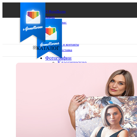
О ФотоПочте
Акции
Сделаем за вас
Бизнесу
FAQ
Франшиза
Поддержка и контакты
КАТАЛОГ
Оплата и доставка
Фотографии
Классические
фото
Ваш город:
10х10
10х15
Ваш регион доставки
13х18
15х15
Выберите из списка:
15х20
20х20
20х30
30х30
30х40
А4
Фото
в