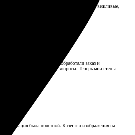
заказа. Сайт удобный, всё понятно. Операторы вежливые,
 советую!
рал нужные размеры. Быстро обработали заказ и
а поддержки ответила на все вопросы. Теперь мои стены
 консультация была полезной. Качество изображения на
м!