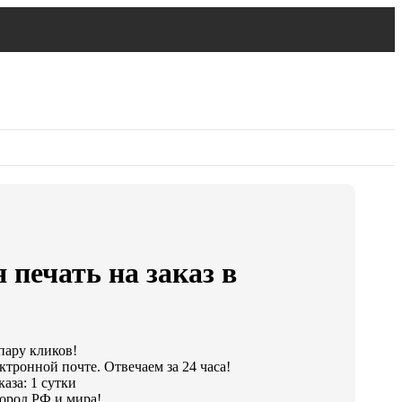
 печать на заказ в
пару кликов!
ктронной почте. Отвечаем за 24 часа!
аза: 1 сутки
ород РФ и мира!