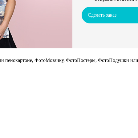
Сделать заказ
 или пенокартоне, ФотоМозаику, ФотоПостеры, ФотоПодушки или 