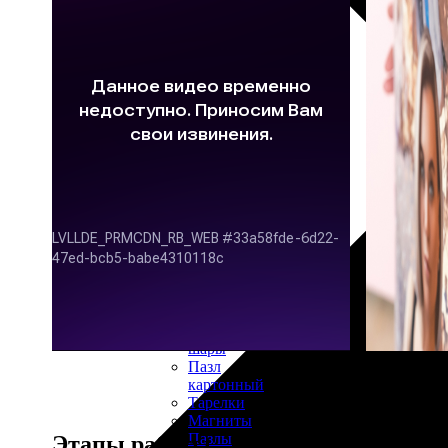
30х40
20х45
30х60
30х90
40х40
40х60
50х70
Пенокартон
Модульные
картины
ФотоПостеры
ФотоПодушки
Фотоcувениры
Значки
Коврик
для
мыши
Кружки
Новогодние
шары
Пазл
картонный
Тарелки
Магниты
Пазлы
Этапы работы