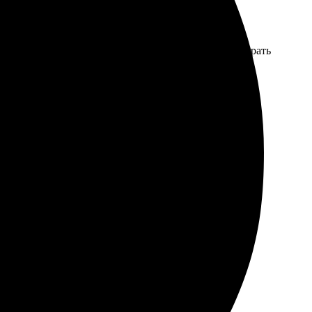
прошел быстро и удобно. Консультанты помогли выбрать
ыщенные. Доставка была немного долгой, но я была
и быстрым. Как только я сделала заказ, меня
сыщенные. Обязательно вернусь снова!