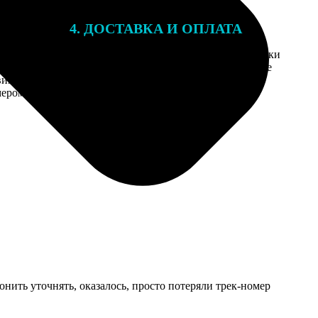
4. ДОСТАВКА И ОПЛАТА
той. После
Введите адрес и выберите способ доставки
 на email с
заказа. Если у вас есть промокод, введите
вим заказ
его в специальное поле для промокода.
мером для
онить уточнять, оказалось, просто потеряли трек-номер