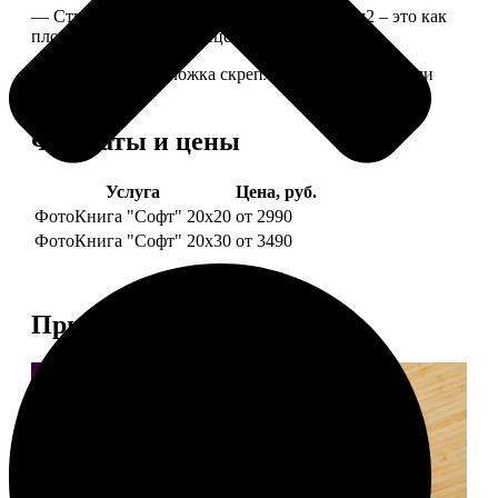
— Страницы из бумаги плотностью 170 г/м2 – это как
плотные страницы глянцевого журнала.
— Страницы и обложка скреплены металлическими
болтами.
Форматы и цены
Услуга
Цена, руб.
ФотоКнига "Софт" 20х20
от 2990
ФотоКнига "Софт" 20х30
от 3490
Примеры работ