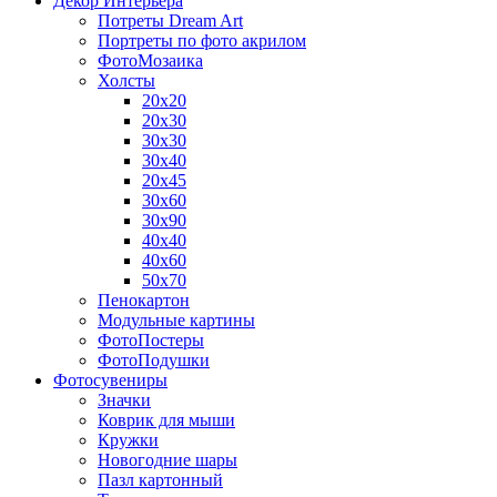
Декор Интерьера
Потреты Dream Art
Портреты по фото акрилом
ФотоМозаика
Холсты
20х20
20х30
30х30
30х40
20х45
30х60
30х90
40х40
40х60
50х70
Пенокартон
Модульные картины
ФотоПостеры
ФотоПодушки
Фотоcувениры
Значки
Коврик для мыши
Кружки
Новогодние шары
Пазл картонный