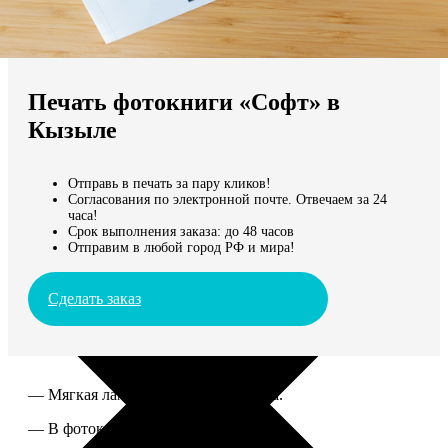
Не нашли Ваш город?
Мы доставляем по всему миру
Печать фотокниги «Софт» в
Продолжить без города
Кызыле
Отправь в печать за пару кликов!
Согласования по электронной почте. Отвечаем за 24
часа!
Срок выполнения заказа: до 48 часов
Отправим в любой город РФ и мира!
Сделать заказ
— Мягкая ламинированная обложка.
— В фотокниге от 60 до 300 страниц.