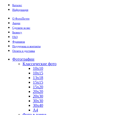
Каталог
Информация
О ФотоПочте
Акции
Сделаем за вас
Бизнесу
FAQ
Франшиза
Поддержка и контакты
Оплата и доставка
Фотографии
Классические фото
10х10
10х15
13х18
15х15
15х20
20х20
20х30
30х30
30х40
А4
Фото в рамке