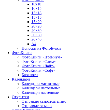
10х10
10×15
13×18
15×15
15×20
20×20
20×30
30×30
30×40
A4
Полоски из ФотоБудки
ФотоКниги
ФотоКниги «Премиум»
ФотоКниги «Слим»
ФотоКниги «Лайт»
ФотоКниги «Софт»
Блокноты
Календари
Календари магнитные
Календари настольные
Календари настенные
Открытки
Отправлю самостоятельно
Отправьте за меня