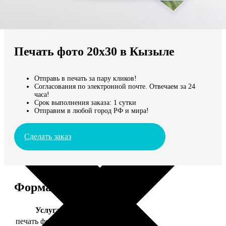
Не нашли Ваш город?
Мы доставляем по всему миру
Печать фото 20х30 в Кызыле
Продолжить без города
Отправь в печать за пару кликов!
Согласования по электронной почте. Отвечаем за 24
часа!
Срок выполнения заказа: 1 сутки
Отправим в любой город РФ и мира!
Сделать заказ
Форматы и цены
Услуга
Цена, руб.
печать фото 20х30
129