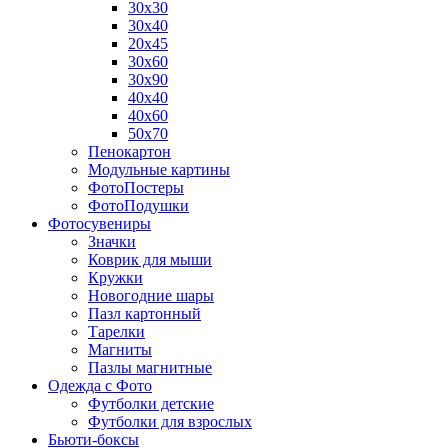
30х30
30х40
20х45
30х60
30х90
40х40
40х60
50х70
Пенокартон
Модульные картины
ФотоПостеры
ФотоПодушки
Фотоcувениры
Значки
Коврик для мыши
Кружки
Новогодние шары
Пазл картонный
Тарелки
Магниты
Пазлы магнитные
Одежда с Фото
Футболки детские
Футболки для взрослых
Бьюти-боксы