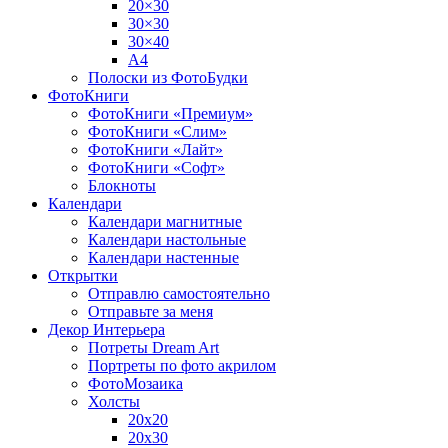
20×30
30×30
30×40
A4
Полоски из ФотоБудки
ФотоКниги
ФотоКниги «Премиум»
ФотоКниги «Слим»
ФотоКниги «Лайт»
ФотоКниги «Софт»
Блокноты
Календари
Календари магнитные
Календари настольные
Календари настенные
Открытки
Отправлю самостоятельно
Отправьте за меня
Декор Интерьера
Потреты Dream Art
Портреты по фото акрилом
ФотоМозаика
Холсты
20х20
20х30