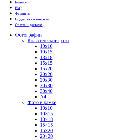
Бизнесу
FAQ
Франшиза
Поддержка и контакты
Оплата и доставка
Фотографии
Классические фото
10х10
10х15
13х18
15х15
15х20
20х20
20х30
30х30
30х40
А4
Фото в рамке
10х10
10×15
13×18
15×15
15×20
20×20