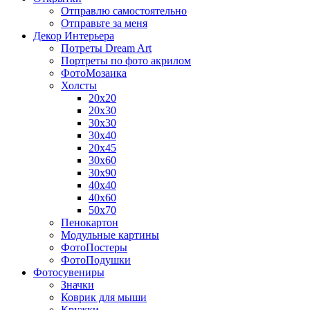
Отправлю самостоятельно
Отправьте за меня
Декор Интерьера
Потреты Dream Art
Портреты по фото акрилом
ФотоМозаика
Холсты
20х20
20х30
30х30
30х40
20х45
30х60
30х90
40х40
40х60
50х70
Пенокартон
Модульные картины
ФотоПостеры
ФотоПодушки
Фотоcувениры
Значки
Коврик для мыши
Кружки