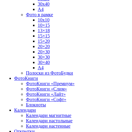
30х40
А4
Фото в рамке
10х10
10×15
13×18
15×15
15×20
20×20
20×30
30×30
30×40
A4
Полоски из ФотоБудки
ФотоКниги
ФотоКниги «Премиум»
ФотоКниги «Слим»
ФотоКниги «Лайт»
ФотоКниги «Софт»
Блокноты
Календари
Календари магнитные
Календари настольные
Календари настенные
Открытки