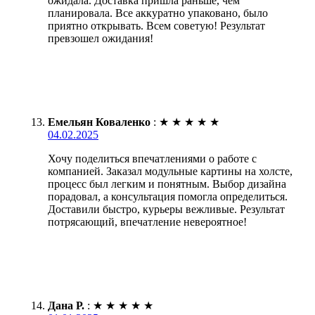
ожидала. Доставка пришла раньше, чем
планировала. Все аккуратно упаковано, было
приятно открывать. Всем советую! Результат
превзошел ожидания!
Емельян Коваленко
:
★
★
★
★
★
04.02.2025
Хочу поделиться впечатлениями о работе с
компанией. Заказал модульные картины на холсте,
процесс был легким и понятным. Выбор дизайна
порадовал, а консультация помогла определиться.
Доставили быстро, курьеры вежливые. Результат
потрясающий, впечатление невероятное!
Дана Р.
:
★
★
★
★
★