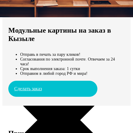
Не нашли Ваш город?
Мы доставляем по всему миру
Модульные картины на заказ в
Продолжить без города
Кызыле
Отправь в печать за пару кликов!
Согласования по электронной почте. Отвечаем за 24
часа!
Срок выполнения заказа: 1 сутки
Отправим в любой город РФ и мира!
Сделать заказ