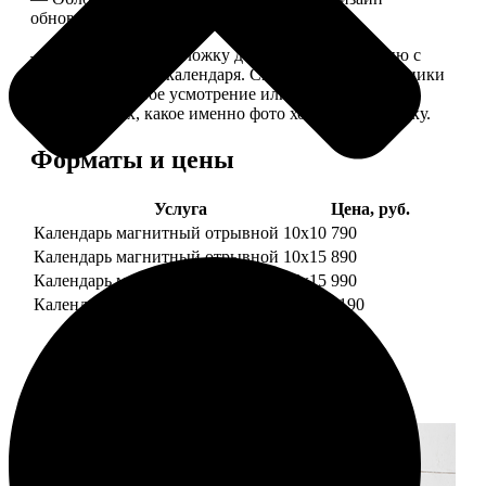
обновляем каждый год.
— В кружочек на обложку добавляем фотографию с
одной из страниц календаря. Снимок наши сотрудники
выбирают на свое усмотрение или пишите в
комментариях, какое именно фото хотите на обложку.
Форматы и цены
Услуга
Цена, руб.
Календарь магнитный отрывной 10x10
790
Календарь магнитный отрывной 10x15
890
Календарь магнитный отрывной 15x15
990
Календарь магнитный отрывной 15x20
1190
Примеры работ