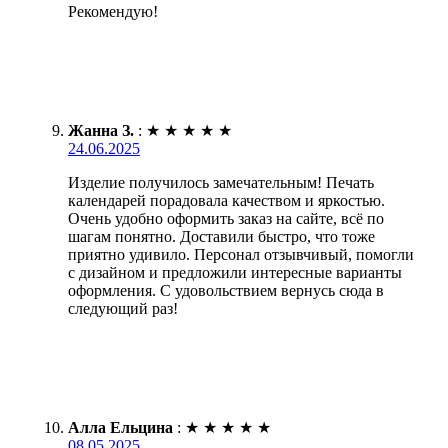
Рекомендую!
Жанна З.
:
★
★
★
★
★
24.06.2025
Изделие получилось замечательным! Печать
календарей порадовала качеством и яркостью.
Очень удобно оформить заказ на сайте, всё по
шагам понятно. Доставили быстро, что тоже
приятно удивило. Персонал отзывчивый, помогли
с дизайном и предложили интересные варианты
оформления. С удовольствием вернусь сюда в
следующий раз!
Алла Ельцина
:
★
★
★
★
★
08.05.2025