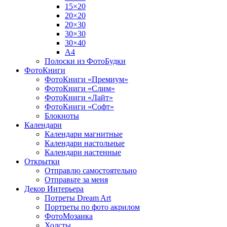
15×20
20×20
20×30
30×30
30×40
A4
Полоски из ФотоБудки
ФотоКниги
ФотоКниги «Премиум»
ФотоКниги «Слим»
ФотоКниги «Лайт»
ФотоКниги «Софт»
Блокноты
Календари
Календари магнитные
Календари настольные
Календари настенные
Открытки
Отправлю самостоятельно
Отправьте за меня
Декор Интерьера
Потреты Dream Art
Портреты по фото акрилом
ФотоМозаика
Холсты