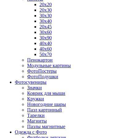
20х20
20х30
30х30
30х40
20х45
30х60
30х90
40х40
40х60
50х70
Пенокартон
Модульные картины
ФотоПостеры
ФотоПодушки
Фотоcувениры
Значки
Коврик для мыши
Кружки
Новогодние шары
Пазл картонный
Тарелки
Магниты
Пазлы магнитные
Одежда с Фото
Футболки детские