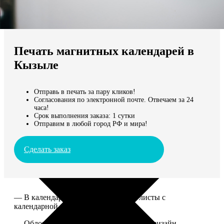
Не нашли Ваш город?
Мы доставляем по всему миру
Печать магнитных календарей в
Продолжить без города
Кызыле
Отправь в печать за пару кликов!
Согласования по электронной почте. Отвечаем за 24
часа!
Срок выполнения заказа: 1 сутки
Отправим в любой город РФ и мира!
Сделать заказ
— В календаре 13 листов: обложка+листы с
календарной сеткой.
— Обложка для календаря стандартная, дизайн