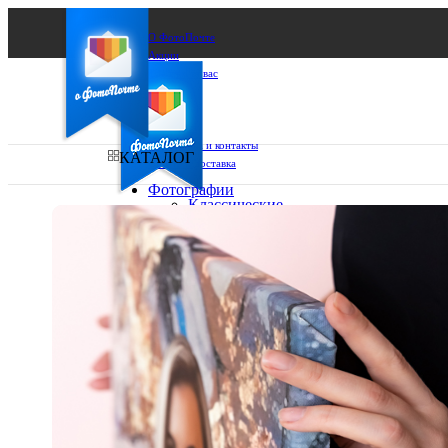
О ФотоПочте
Акции
Сделаем за вас
Бизнесу
FAQ
Франшиза
Поддержка и контакты
КАТАЛОГ
Оплата и доставка
Фотографии
Классические
фото
Ваш город:
10х10
10х15
Ваш регион доставки
13х18
15х15
Выберите из списка:
15х20
20х20
20х30
30х30
30х40
А4
Фото
в