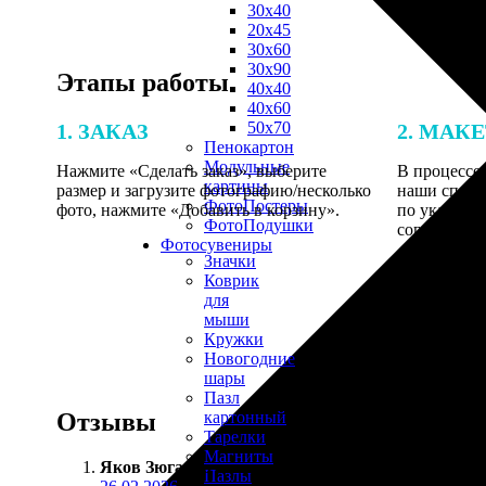
30х40
20х45
30х60
30х90
Этапы работы
40х40
40х60
50х70
1. ЗАКАЗ
2. МАК
Пенокартон
Модульные
Нажмите «Сделать заказ», выберите
В процессе 
картины
размер и загрузите фотографию/несколько
наши специ
ФотоПостеры
фото, нажмите «Добавить в корзину».
по указанно
ФотоПодушки
согласовани
Фотоcувениры
Значки
Коврик
для
мыши
Кружки
Новогодние
шары
Пазл
Отзывы
картонный
Тарелки
Магниты
Яков Зюганов
:
Пазлы