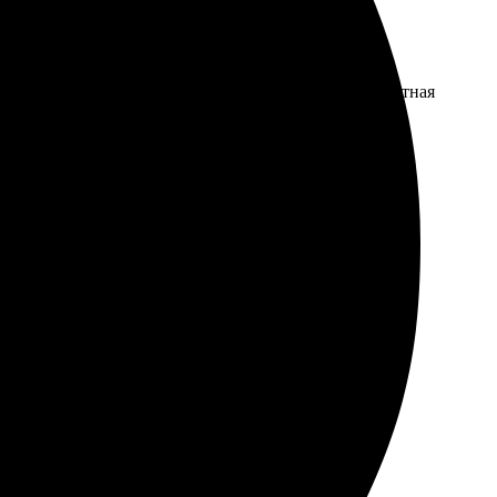
. Удобный интерфейс для загрузки фотографий и приятная
печатляют. Весь процесс занял всего пару дней, и я
уютнее. Рекомендую всем, кто ищет, где сделать