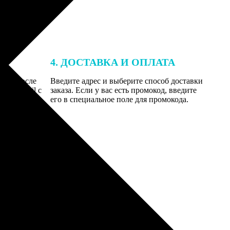
4. ДОСТАВКА И ОПЛАТА
той. После
Введите адрес и выберите способ доставки
 на email с
заказа. Если у вас есть промокод, введите
вим заказ
его в специальное поле для промокода.
мером для