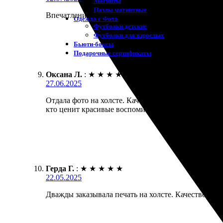
Магниты
Пазлы магнитные
Впечатления. Отличное качество работы. Операти
Одежда с Фото
Футболки детские
Футболки для взрослых
Бьюти-боксы
Подарочные сертификаты
Оксана Л.
:
★
★
★
★
★
27.06.2025
Отдала фото на холсте. Качество отличное, цвета я
кто ценит красивые воспоминания.
Герда Г.
:
★
★
★
★
★
22.05.2025
Дважды заказывала печать на холсте. Качество на 