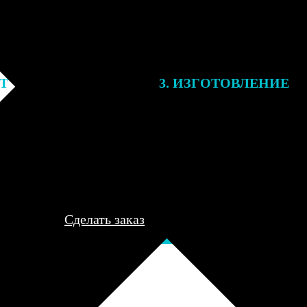
ЕТ
3. ИЗГОТОВЛЕНИЕ
подготовки заказа к печати
Оплатите заказ банковской кар
алисты могут связаться с Вами
оплаты получите подтверждение
му телефону или email для
описанием заказа. Когда отпра
я деталей.
вы получите письмо с трек-но
отслеживания.
Сделать заказ