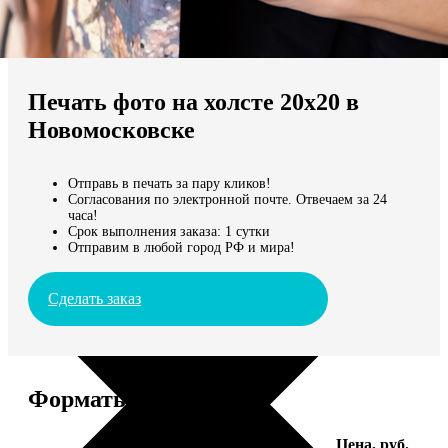
Не нашли Ваш город?
Мы доставляем по всему миру
Печать фото на холсте 20х20 в
Продолжить без города
Новомосковске
Отправь в печать за пару кликов!
Согласования по электронной почте. Отвечаем за 24
часа!
Срок выполнения заказа: 1 сутки
Отправим в любой город РФ и мира!
Сделать заказ
Форматы и цены
Услуга
Цена, руб.