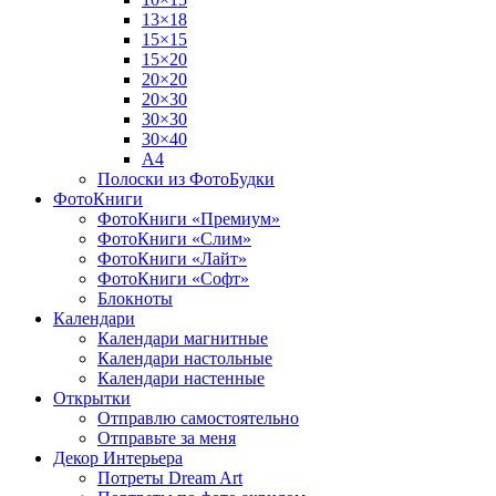
13×18
15×15
15×20
20×20
20×30
30×30
30×40
A4
Полоски из ФотоБудки
ФотоКниги
ФотоКниги «Премиум»
ФотоКниги «Слим»
ФотоКниги «Лайт»
ФотоКниги «Софт»
Блокноты
Календари
Календари магнитные
Календари настольные
Календари настенные
Открытки
Отправлю самостоятельно
Отправьте за меня
Декор Интерьера
Потреты Dream Art