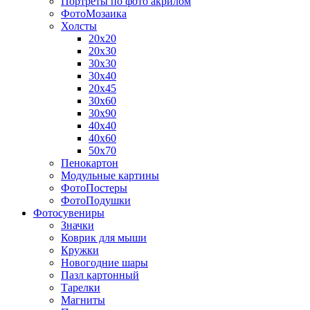
Портреты по фото акрилом
ФотоМозаика
Холсты
20х20
20х30
30х30
30х40
20х45
30х60
30х90
40х40
40х60
50х70
Пенокартон
Модульные картины
ФотоПостеры
ФотоПодушки
Фотоcувениры
Значки
Коврик для мыши
Кружки
Новогодние шары
Пазл картонный
Тарелки
Магниты