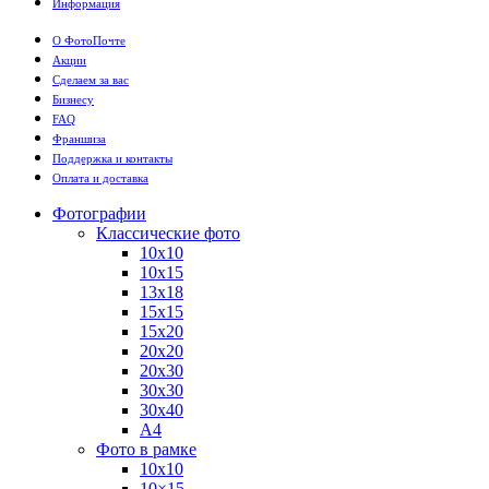
Информация
О ФотоПочте
Акции
Сделаем за вас
Бизнесу
FAQ
Франшиза
Поддержка и контакты
Оплата и доставка
Фотографии
Классические фото
10х10
10х15
13х18
15х15
15х20
20х20
20х30
30х30
30х40
А4
Фото в рамке
10х10
10×15