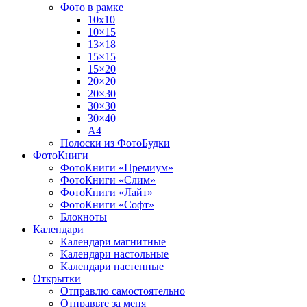
Фото в рамке
10х10
10×15
13×18
15×15
15×20
20×20
20×30
30×30
30×40
A4
Полоски из ФотоБудки
ФотоКниги
ФотоКниги «Премиум»
ФотоКниги «Слим»
ФотоКниги «Лайт»
ФотоКниги «Софт»
Блокноты
Календари
Календари магнитные
Календари настольные
Календари настенные
Открытки
Отправлю самостоятельно
Отправьте за меня