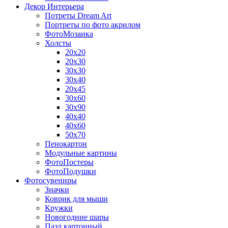
Декор Интерьера
Потреты Dream Art
Портреты по фото акрилом
ФотоМозаика
Холсты
20х20
20х30
30х30
30х40
20х45
30х60
30х90
40х40
40х60
50х70
Пенокартон
Модульные картины
ФотоПостеры
ФотоПодушки
Фотоcувениры
Значки
Коврик для мыши
Кружки
Новогодние шары
Пазл картонный