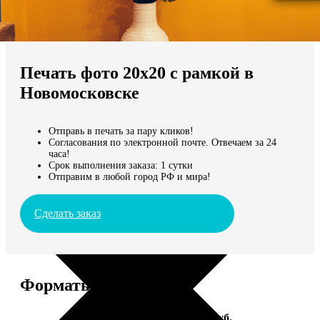
Не нашли Ваш город?
Мы доставляем по всему миру
Печать фото 20х20 с рамкой в
Продолжить без города
Новомосковске
Отправь в печать за пару кликов!
Согласования по электронной почте. Отвечаем за 24
часа!
Срок выполнения заказа: 1 сутки
Отправим в любой город РФ и мира!
Сделать заказ
Форматы и цены
Услуга
Цена, руб.