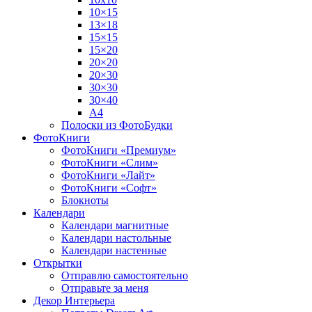
10×15
13×18
15×15
15×20
20×20
20×30
30×30
30×40
A4
Полоски из ФотоБудки
ФотоКниги
ФотоКниги «Премиум»
ФотоКниги «Слим»
ФотоКниги «Лайт»
ФотоКниги «Софт»
Блокноты
Календари
Календари магнитные
Календари настольные
Календари настенные
Открытки
Отправлю самостоятельно
Отправьте за меня
Декор Интерьера