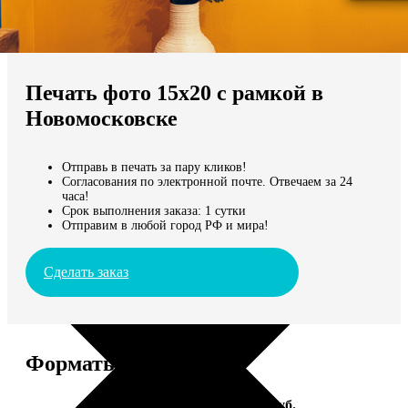
Не нашли Ваш город?
Мы доставляем по всему миру
Печать фото 15х20 с рамкой в
Продолжить без города
Новомосковске
Отправь в печать за пару кликов!
Согласования по электронной почте. Отвечаем за 24
часа!
Срок выполнения заказа: 1 сутки
Отправим в любой город РФ и мира!
Сделать заказ
Форматы и цены
Услуга
Цена, руб.