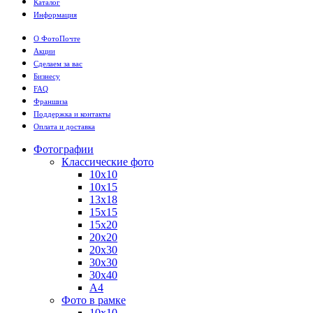
Каталог
Информация
О ФотоПочте
Акции
Сделаем за вас
Бизнесу
FAQ
Франшиза
Поддержка и контакты
Оплата и доставка
Фотографии
Классические фото
10х10
10х15
13х18
15х15
15х20
20х20
20х30
30х30
30х40
А4
Фото в рамке
10х10