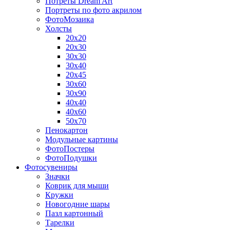
Потреты Dream Art
Портреты по фото акрилом
ФотоМозаика
Холсты
20х20
20х30
30х30
30х40
20х45
30х60
30х90
40х40
40х60
50х70
Пенокартон
Модульные картины
ФотоПостеры
ФотоПодушки
Фотоcувениры
Значки
Коврик для мыши
Кружки
Новогодние шары
Пазл картонный
Тарелки