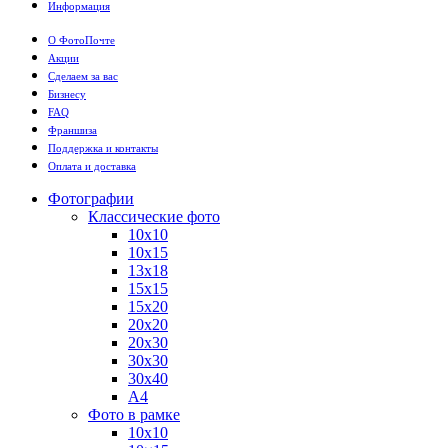
Информация
О ФотоПочте
Акции
Сделаем за вас
Бизнесу
FAQ
Франшиза
Поддержка и контакты
Оплата и доставка
Фотографии
Классические фото
10х10
10х15
13х18
15х15
15х20
20х20
20х30
30х30
30х40
А4
Фото в рамке
10х10