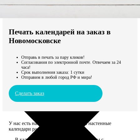
Не нашли Ваш город?
Мы доставляем по всему миру
Печать календарей на заказ в
Продолжить без города
Новомосковске
Отправь в печать за пару кликов!
Согласования по электронной почте. Отвечаем за 24
часа!
Срок выполнения заказа: 1 сутки
Отправим в любой город РФ и мира!
Сделать заказ
У нас есть настольные, магнитные и настенные
календари разных размеров.
— В календаре 13 листов: обложка+листы с