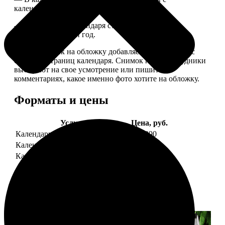
календарной сеткой.
— Обложка для календаря стандартная, дизайн
обновляем каждый год.
— В кружочек на обложку добавляем фотографию с
одной из страниц календаря. Снимок наши сотрудники
выбирают на свое усмотрение или пишите в
комментариях, какое именно фото хотите на обложку.
Форматы и цены
Услуга
Цена, руб.
Календарь настенный
от 1290
Календарь "домик"
890
Календарь магнитный отрывной
от 790
Примеры работ