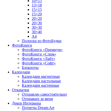
10×15
13×18
15×15
15×20
20×20
20×30
30×30
30×40
A4
Полоски из ФотоБудки
ФотоКниги
ФотоКниги «Премиум»
ФотоКниги «Слим»
ФотоКниги «Лайт»
ФотоКниги «Софт»
Блокноты
Календари
Календари магнитные
Календари настольные
Календари настенные
Открытки
Отправлю самостоятельно
Отправьте за меня
Декор Интерьера
Потреты Dream Art