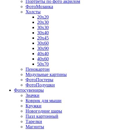
Портреты по фото акрилом
ФотоМозаика
Холсты
20х20
20х30
30х30
30х40
20х45
30х60
30х90
40х40
40х60
50х70
Пенокартон
Модульные картины
ФотоПостеры
ФотоПодушки
Фотоcувениры
Значки
Коврик для мыши
Кружки
Новогодние шары
Пазл картонный
Тарелки
Магниты