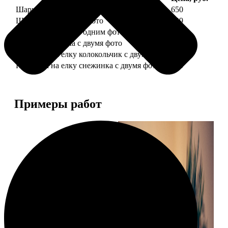
Шарик елочный с 1 фото
650
Шарик елочный с 2 фото
699
Шарик-шкатулка с одним фото
650
Шарик-шкатулка с двумя фото
699
Подвеска на елку колокольчик с двумя фото
590
Подвеска на елку снежинка с двумя фото
590
Примеры работ