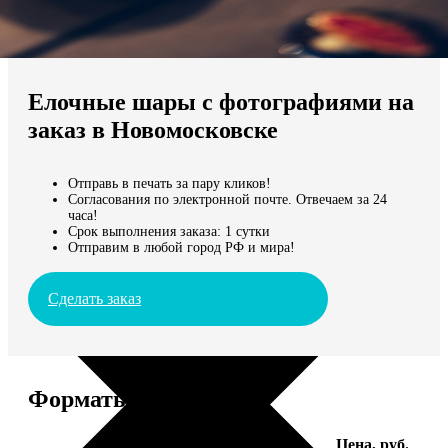
Не нашли Ваш город?
Мы доставляем по всему миру
Елочные шары с фотографиями на
Продолжить без города
заказ в Новомосковске
Отправь в печать за пару кликов!
Согласования по электронной почте. Отвечаем за 24
часа!
Срок выполнения заказа: 1 сутки
Отправим в любой город РФ и мира!
Сделать заказ
Форматы и цены
Услуга
Цена, руб.