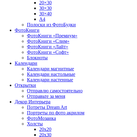
20×30
30×30
30×40
A4
Полоски из ФотоБудки
ФотоКниги
ФотоКниги «Премиум»
ФотоКниги «Слим»
ФотоКниги «Лайт»
ФотоКниги «Софт»
Блокноты
Календари
Календари магнитные
Календари настольные
Календари настенные
Открытки
Отправлю самостоятельно
Отправьте за меня
Декор Интерьера
Потреты Dream Art
Портреты по фото акрилом
ФотоМозаика
Холсты
20х20
20х30