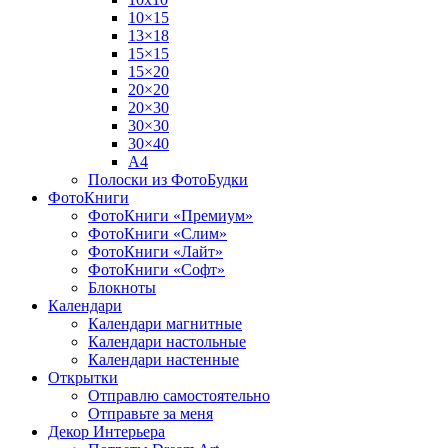
10×15
13×18
15×15
15×20
20×20
20×30
30×30
30×40
A4
Полоски из ФотоБудки
ФотоКниги
ФотоКниги «Премиум»
ФотоКниги «Слим»
ФотоКниги «Лайт»
ФотоКниги «Софт»
Блокноты
Календари
Календари магнитные
Календари настольные
Календари настенные
Открытки
Отправлю самостоятельно
Отправьте за меня
Декор Интерьера