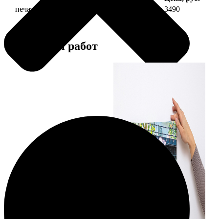
печать фото на холсте 30х60 на подрамнике
3490
Примеры работ