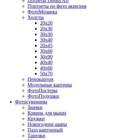
Потреты Dream Art
Портреты по фото акрилом
ФотоМозаика
Холсты
20х20
20х30
30х30
30х40
20х45
30х60
30х90
40х40
40х60
50х70
Пенокартон
Модульные картины
ФотоПостеры
ФотоПодушки
Фотоcувениры
Значки
Коврик для мыши
Кружки
Новогодние шары
Пазл картонный
Тарелки