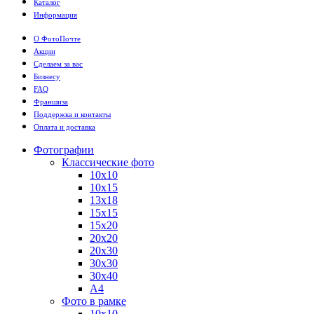
Каталог
Информация
О ФотоПочте
Акции
Сделаем за вас
Бизнесу
FAQ
Франшиза
Поддержка и контакты
Оплата и доставка
Фотографии
Классические фото
10х10
10х15
13х18
15х15
15х20
20х20
20х30
30х30
30х40
А4
Фото в рамке
10х10