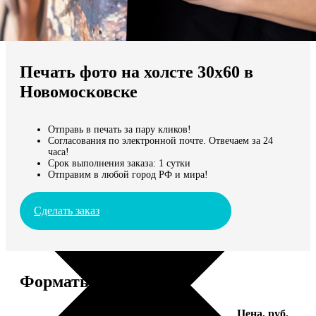
Не нашли Ваш город?
Мы доставляем по всему миру
Печать фото на холсте 30х60 в
Продолжить без города
Новомосковске
Отправь в печать за пару кликов!
Согласования по электронной почте. Отвечаем за 24
часа!
Срок выполнения заказа: 1 сутки
Отправим в любой город РФ и мира!
Сделать заказ
Форматы и цены
Услуга
Цена, руб.