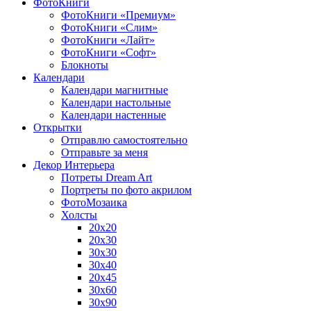
ФотоКниги
ФотоКниги «Премиум»
ФотоКниги «Слим»
ФотоКниги «Лайт»
ФотоКниги «Софт»
Блокноты
Календари
Календари магнитные
Календари настольные
Календари настенные
Открытки
Отправлю самостоятельно
Отправьте за меня
Декор Интерьера
Потреты Dream Art
Портреты по фото акрилом
ФотоМозаика
Холсты
20х20
20х30
30х30
30х40
20х45
30х60
30х90