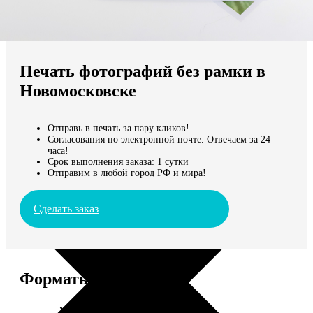
Не нашли Ваш город?
Мы доставляем по всему миру
Печать фотографий без рамки в
Продолжить без города
Новомосковске
Отправь в печать за пару кликов!
Согласования по электронной почте. Отвечаем за 24
часа!
Срок выполнения заказа: 1 сутки
Отправим в любой город РФ и мира!
Сделать заказ
Форматы и цены
Услуга
Цена, руб.