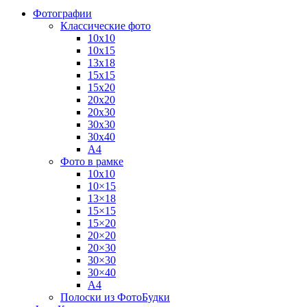
Фотографии
Классические фото
10х10
10х15
13х18
15х15
15х20
20х20
20х30
30х30
30х40
А4
Фото в рамке
10х10
10×15
13×18
15×15
15×20
20×20
20×30
30×30
30×40
A4
Полоски из ФотоБудки